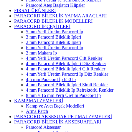
Paracord Ateş Başlatıcı Klipsler
FIRSAT ÜRÜNLERİ
PARACORD BİLEKLİK YAPMA ARAÇLARI
PARACORD BİLEKLİK MODELLERİ
PARACORD İP ÇEŞİTLERİ
5 mm Yerli Üretim Paracord İp
3 mm Paracord Bileklik İpleri
2 mm Paracord Bileklik İpleri
6 mm Yerli Üretim Paracord İp
2 mm Makara İp
4 mm Yerli Üretim Paracord Çift Renkler
4 mm Paracord Bileklik İpleri Düz Renkler
4 mm Paracord Bileklik İpleri Çift Renkler
4 mm Yerli Üretim Paracord İp Düz Renkler
4,5 mm Paracord İp 650 lb
4 mm Paracord Bileklik İpleri Simli Renkler
4 mm Paracord Bileklik İp Refrektörlü Renkler
8 mm // 16 mm Yerli Üretim Paracord İp
KAMP MALZEMELERİ
Kamp ve Avcı Bıçak Modelleri
Arma Patch
PARACORD AKSESUAR PET MALZEMELERİ
PARACORD BİLEKLİK AKSESUARLARI
Paracord Aksesuar