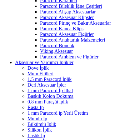
Paracord Karabina
Paracord Bileklik İğne Çeşitleri
Paracord Ahşap Aksesuarlar
Paracord Aksesuar Klipsler
Paracord Pirinç ve Bakır Akseuarlar
Paracord Kanca Klips
Paracord Aksesuar Figürler
Paracord Anahtarlık Malzemeleri
Paracord Boncuk
Viking Aksesuar
Paracord Amblem ve Figürler
Aksesuar ve Yardımcı İplikler
Dove İplik
Mum Fitilleri
1.5 mm Paracord İplik
Deri Aksesuar İpler
1 mm Paracord İp İthal
Baskılı Kolon Dokuma
0,8 mm Paraşüt iplik
Rasta İp
1 mm Paracord ip Yerli Üretim
Mumlu İp
Bükümlü İplik
Silikon İplik
Lastik İp