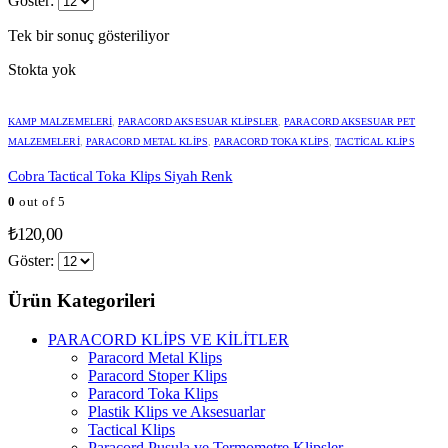
Göster:
Tek bir sonuç gösteriliyor
Stokta yok
KAMP MALZEMELERİ
,
PARACORD AKSESUAR KLIPSLER
,
PARACORD AKSESUAR PET
MALZEMELERİ
,
PARACORD METAL KLIPS
,
PARACORD TOKA KLIPS
,
TACTICAL KLIPS
Cobra Tactical Toka Klips Siyah Renk
0
out of 5
₺
120,00
Göster:
Ürün Kategorileri
PARACORD KLİPS VE KİLİTLER
Paracord Metal Klips
Paracord Stoper Klips
Paracord Toka Klips
Plastik Klips ve Aksesuarlar
Tactical Klips
Paracord Pusula ve Termometre Klipsler