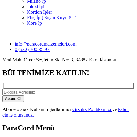
Milano İp
Jaluzi İpi
Kordon İpler
Floş İp ( Sıçan Kuyruğu )
Kore İp
info@paracordmalzemeleri.com
0 (532) 700 35 97
Yeni Mah, Ömer Seyfettin Sk. No: 3, 34882 Kartal/İstanbul
BÜLTENİMİZE KATILIN!
Abone Ol
Abone olarak Kullanım Şartlarımızı
Gizlilik Politikamızı
ve
kabul
etmiş olursunuz.
ParaCord Menü