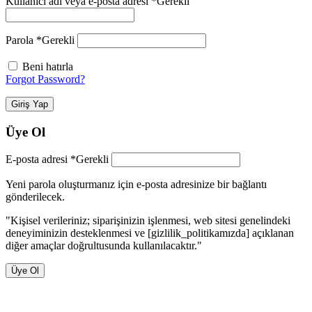
Kullanıcı adı veya e-posta adresi
*
Gerekli
Parola
*
Gerekli
Beni hatırla
Forgot Password?
Giriş Yap
Üye Ol
E-posta adresi
*
Gerekli
Yeni parola oluşturmanız için e-posta adresinize bir bağlantı
gönderilecek.
"Kişisel verileriniz; siparişinizin işlenmesi, web sitesi genelindeki
deneyiminizin desteklenmesi ve [gizlilik_politikamızda] açıklanan
diğer amaçlar doğrultusunda kullanılacaktır."
Üye Ol