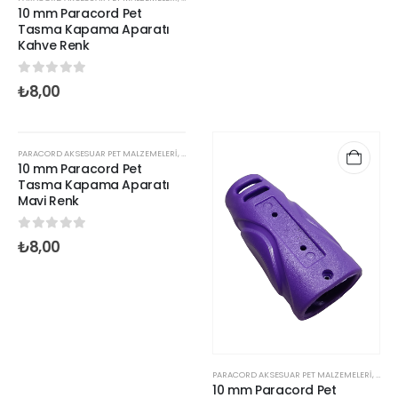
10 mm Paracord Pet
Tasma Kapama Aparatı
Kahve Renk
0
out of 5
₺
8,00
PARACORD AKSESUAR PET MALZEMELERİ
,
PARACORD KLİPS VE KİLİTLER
,
PARACORD STOPER KLIPS
,
10 mm Paracord Pet
Tasma Kapama Aparatı
Mavi Renk
0
out of 5
₺
8,00
PARACORD AKSESUAR PET MALZEMELERİ
,
PARAC
10 mm Paracord Pet