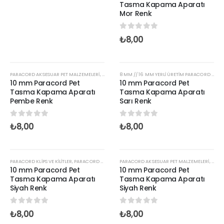
Tasma Kapama Aparatı
Mor Renk
0
out of 5
₺
8,00
PARACORD AKSESUAR PET MALZEMELERİ
,
PARACORD KLİPS VE KİLİTLER
,
PARACORD STOPER KLIPS
8 MM // 16 MM YERLI ÜRETIM PARACORD İP
,
PA
,
10 mm Paracord Pet
10 mm Paracord Pet
Tasma Kapama Aparatı
Tasma Kapama Aparatı
Pembe Renk
Sarı Renk
0
out of 5
0
out of 5
₺
8,00
₺
8,00
PARACORD KLİPS VE KİLİTLER
,
PARACORD STOPER KLIPS
PARACORD AKSESUAR PET MALZEMELERİ
,
PLASTIK KLIPS VE AKSESUARLAR
,
PARA
10 mm Paracord Pet
10 mm Paracord Pet
Tasma Kapama Aparatı
Tasma Kapama Aparatı
Siyah Renk
Siyah Renk
0
out of 5
0
out of 5
₺
8,00
₺
8,00