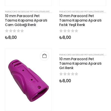
PARACORD AKSESUAR PET MALZEMELERİ
,
PARACORD KLİPS VE KİLİTLER
PARACORD AKSESUAR PET MALZEMELERİ
,
PARACORD STOPER KLIPS
,
PARAC
,
10 mm Paracord Pet
10 mm Paracord Pet
Tasma Kapama Aparatı
Tasma Kapama Aparatı
Cam Göbeği Renk
Fıstık Yeşil Renk
0
out of 5
0
out of 5
₺
8,00
₺
8,00
PARACORD AKSESUAR PET MALZEMELERİ
,
PARAC
10 mm Paracord Pet
Tasma Kapama Aparatı
Gri Renk
0
out of 5
₺
8,00