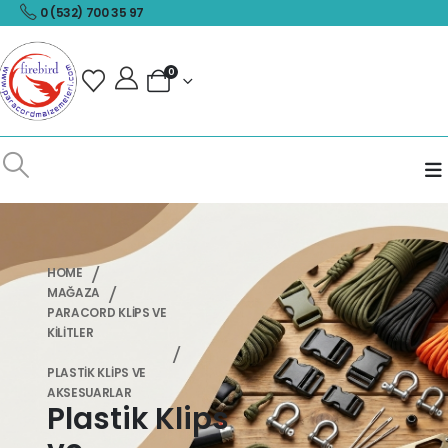
0 (532) 700 35 97
0
HOME
MAĞAZA
PARACORD KLİPS VE
KİLİTLER
PLASTIK KLIPS VE
AKSESUARLAR
Plastik Klips