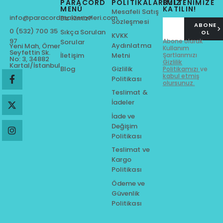
PARACORD
POLITIKALARIMIZ
BÜLTENİMİZE
MENÜ
KATILIN!
Mesafeli Satış
info@paracordmalzemeleri.com
Biz Kimiz?
Sözleşmesi
ABONE
0 (532) 700 35
Sıkça Sorulan
OL
KVKK
97
Abone olarak
Sorular
Aydınlatma
Yeni Mah, Ömer
Kullanım
Seyfettin Sk.
Metni
Şartlarımızı
İletişim
No: 3, 34882
Gizlilik
Kartal/İstanbul
Gizlilik
Blog
Politikamızı
ve
kabul etmiş
Politikası
olursunuz.
Teslimat &
İadeler
İade ve
Değişim
Politikası
Teslimat ve
Kargo
Politikası
Ödeme ve
Güvenlik
Politikası