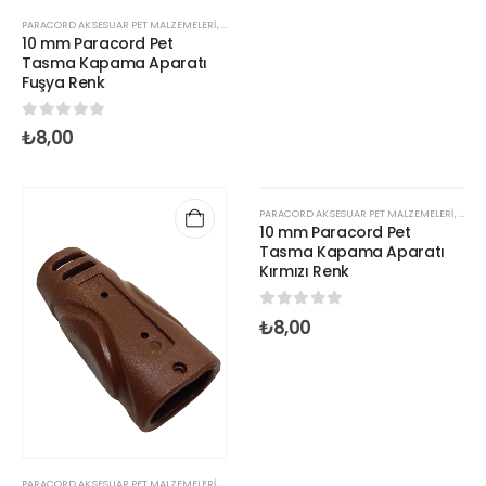
PARACORD AKSESUAR PET MALZEMELERİ
,
PARACORD KLİPS VE KİLİTLER
,
PARACORD STOPER KLIPS
,
10 mm Paracord Pet
Tasma Kapama Aparatı
Fuşya Renk
0
out of 5
₺
8,00
PARACORD AKSESUAR PET MALZEMELERİ
,
PARAC
10 mm Paracord Pet
Tasma Kapama Aparatı
Kırmızı Renk
0
out of 5
₺
8,00
PARACORD AKSESUAR PET MALZEMELERİ
,
PARACORD KLİPS VE KİLİTLER
,
PARACORD STOPER KLIPS
,