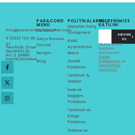
PARACORD
POLITIKALARIMIZ
BÜLTENİMİZE
MENÜ
KATILIN!
Mesafeli Satış
info@paracordmalzemeleri.com
Biz Kimiz?
Sözleşmesi
ABONE
0 (532) 700 35
Sıkça Sorulan
OL
KVKK
97
Abone olarak
Sorular
Aydınlatma
Yeni Mah, Ömer
Kullanım
Seyfettin Sk.
Metni
Şartlarımızı
İletişim
No: 3, 34882
Gizlilik
Kartal/İstanbul
Gizlilik
Blog
Politikamızı
ve
kabul etmiş
Politikası
olursunuz.
Teslimat &
İadeler
İade ve
Değişim
Politikası
Teslimat ve
Kargo
Politikası
Ödeme ve