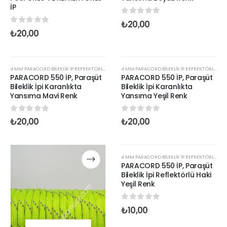
İP
0
out of 5
₺
20,00
0
out of 5
₺
20,00
STOKTA YOK
STOKTA YOK
4 MM PARACORD BILEKLIK İP REFREKTÖRLÜ RENKLER
4 MM PARACORD BILEKLIK İP REFREKTÖRLÜ RENKLER
PARACORD 550 İP, Paraşüt
PARACORD 550 İP, Paraşüt
Bileklik İpi Karanlıkta
Bileklik İpi Karanlıkta
Yansıma Mavi Renk
Yansıma Yeşil Renk
0
out of 5
0
out of 5
₺
20,00
₺
20,00
STOKTA YOK
4 MM PARACORD BILEKLIK İP REFREKTÖRLÜ RENKLER
PARACORD 550 İP, Paraşüt
Bileklik İpi Reflektörlü Haki
Yeşil Renk
0
out of 5
₺
10,00