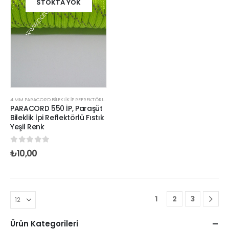
STOKTA YOK
4 MM PARACORD BILEKLIK İP REFREKTÖRLÜ RENKLER
PARACORD 550 İP, Paraşüt
Bileklik İpi Reflektörlü Fıstık
Yeşil Renk
0
out of 5
₺
10,00
1
2
3
Ürün Kategorileri