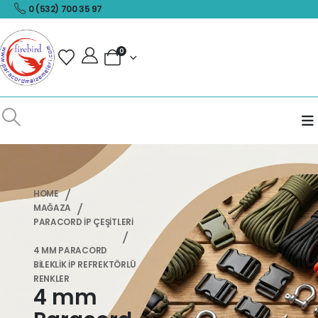
0 (532) 700 35 97
0
HOME
MAĞAZA
PARACORD İP ÇEŞİTLERİ
4 MM PARACORD
BILEKLIK İP REFREKTÖRLÜ
RENKLER
4 mm