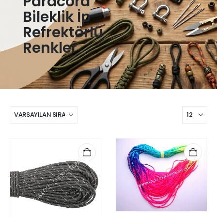
Paracord
Bileklik İp
Refrektörlü
Renkler