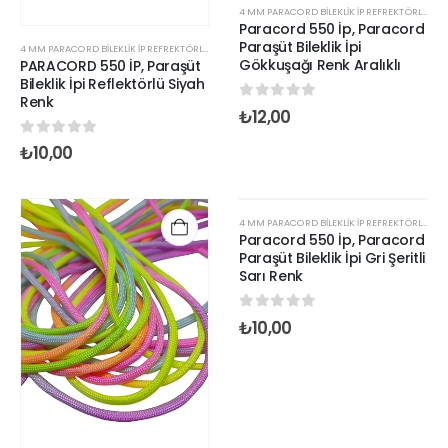
4 MM PARACORD BILEKLIK İP REFREKTÖRLÜ RENKLER
Paracord 550 İp, Paracord
Paraşüt Bileklik İpi
4 MM PARACORD BILEKLIK İP REFREKTÖRLÜ RENKLER
Gökkuşağı Renk Aralıklı
PARACORD 550 İP, Paraşüt
Bileklik İpi Reflektörlü Siyah
Renk
0
out of 5
₺
12,00
0
out of 5
₺
10,00
STOKTA YOK
4 MM PARACORD BILEKLIK İP REFREKTÖRLÜ RENKLER
Paracord 550 İp, Paracord
Paraşüt Bileklik İpi Gri Şeritli
Sarı Renk
0
out of 5
₺
10,00