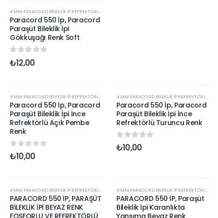
4 MM PARACORD BILEKLIK İP REFREKTÖRLÜ RENKLER
,
4 MM PARACORD BILEKLIK İPLERI ÇIFT RENK
Paracord 550 İp, Paracord
Paraşüt Bileklik İpi
Gökkuşağı Renk Soft
0
out of 5
₺
12,00
STOKTA YOK
STOKTA YOK
4 MM PARACORD BILEKLIK İP REFREKTÖRLÜ RENKLER
4 MM PARACORD BILEKLIK İP REFREKTÖRLÜ RENKLER
Paracord 550 İp, Paracord
Paracord 550 İp, Paracord
Paraşüt Bileklik İpi İnce
Paraşüt Bileklik İpi İnce
Refrektörlü Açık Pembe
Refrektörlü Turuncu Renk
Renk
0
out of 5
₺
10,00
0
out of 5
₺
10,00
STOKTA YOK
STOKTA YOK
4 MM PARACORD BILEKLIK İP REFREKTÖRLÜ RENKLER
4 MM PARACORD BILEKLIK İP REFREKTÖRLÜ RENKLER
PARACORD 550 İP, PARAŞÜT
PARACORD 550 İP, Paraşüt
BİLEKLİK İPİ BEYAZ RENK
Bileklik İpi Karanlıkta
FOSFORLU VE REFREKTÖRLÜ
Yansıma Beyaz Renk