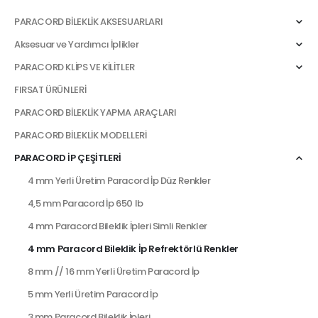
PARACORD BİLEKLİK AKSESUARLARI
Aksesuar ve Yardımcı İplikler
PARACORD KLİPS VE KİLİTLER
FIRSAT ÜRÜNLERİ
PARACORD BİLEKLİK YAPMA ARAÇLARI
PARACORD BİLEKLİK MODELLERİ
PARACORD İP ÇEŞİTLERİ
4 mm Yerli Üretim Paracord İp Düz Renkler
4,5 mm Paracord İp 650 lb
4 mm Paracord Bileklik İpleri Simli Renkler
4 mm Paracord Bileklik İp Refrektörlü Renkler
8 mm // 16 mm Yerli Üretim Paracord İp
5 mm Yerli Üretim Paracord İp
3 mm Paracord Bileklik İpleri