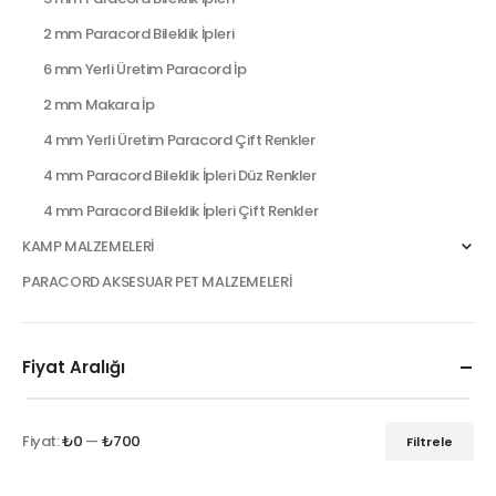
2 mm Paracord Bileklik İpleri
6 mm Yerli Üretim Paracord İp
2 mm Makara İp
4 mm Yerli Üretim Paracord Çift Renkler
4 mm Paracord Bileklik İpleri Düz Renkler
4 mm Paracord Bileklik İpleri Çift Renkler
KAMP MALZEMELERİ
PARACORD AKSESUAR PET MALZEMELERİ
Fiyat Aralığı
Fiyat:
₺0
—
₺700
Filtrele