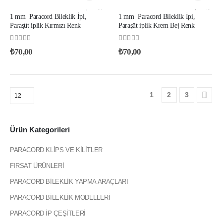
1 MM PARACORD IP YERLI ÜRETIM
,
AKSESUAR VE YARDIMCI İPLIKLER
1 MM PARACORD IP YERLI ÜRETIM
,
AKSESUAR VE YARDIMCI İPLIKLER
1 mm Paracord Bileklik İpi,
1 mm Paracord Bileklik İpi,
Paraşüt iplik Kırmızı Renk
Paraşüt iplik Krem Bej Renk
0
out of 5
0
out of 5
₺
70,00
₺
70,00
1
2
3
Ürün Kategorileri
PARACORD KLİPS VE KİLİTLER
FIRSAT ÜRÜNLERİ
PARACORD BİLEKLİK YAPMA ARAÇLARI
PARACORD BİLEKLİK MODELLERİ
PARACORD İP ÇEŞİTLERİ