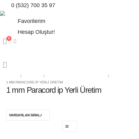
0 (532) 700 35 97
Favorilerim
Hesap Oluştur!
0
HOME
MAĞAZA
AKSESUAR VE YARDIMCI İPLIKLER
1 MM PARACORD IP YERLI ÜRETIM
1 mm Paracord ip Yerli Üretim