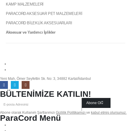
KAMP MALZEMELERİ
PARACORD AKSESUAR PET MALZEMELERİ
PARACORD BİLEKLİK AKSESUARLARI
Aksesuar ve Yardımcı İplikler
info@paracordmalzemeleri.com
0 (532) 700 35 97
Yeni Mah, Ömer Seyfettin Sk. No: 3, 34882 Kartal/İstanbul
BÜLTENİMİZE KATILIN!
Abone Ol
Abone olarak Kullanım Şartlarımızı
Gizlilik Politikamızı
ve
kabul etmiş olursunuz.
ParaCord Menü
Biz Kimiz?
Sıkça Sorulan Sorular