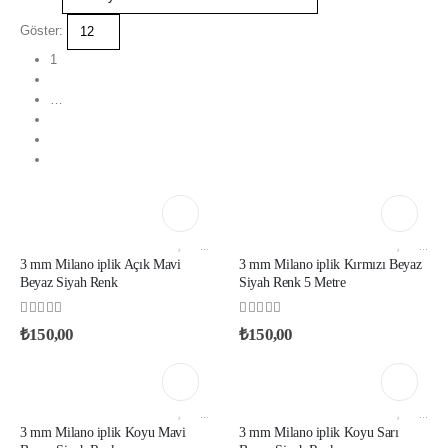
Göster:
1
2
…
4
5
AKSESUAR VE YARDIMCI İPLIKLER
,
MILANO İP
AKSESUAR VE YARDIMCI İPLIKLER
,
MILANO İP
3 mm Milano iplik Açık Mavi
3 mm Milano iplik Kırmızı Beyaz
Beyaz Siyah Renk
Siyah Renk 5 Metre
0
out of 5
0
out of 5
₺
150,00
₺
150,00
AKSESUAR VE YARDIMCI İPLIKLER
,
MILANO İP
AKSESUAR VE YARDIMCI İPLIKLER
,
MILANO İP
3 mm Milano iplik Koyu Mavi
3 mm Milano iplik Koyu Sarı