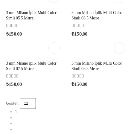
AKSESUAR VE YARDIMCI İPLIKLER
,
MILANO İP
AKSESUAR VE YARDIMCI İPLIKLER
,
MILANO İP
3 mm Milano İplik Multi Color
3 mm Milano İplik Multi Color
Simli 05 5 Metre
Simli 06 5 Metre
0
out of 5
0
out of 5
₺
150,00
₺
150,00
AKSESUAR VE YARDIMCI İPLIKLER
,
MILANO İP
AKSESUAR VE YARDIMCI İPLIKLER
,
MILANO İP
3 mm Milano İplik Multi Color
3 mm Milano İplik Multi Color
Simli 07 5 Metre
Simli 08 5 Metre
0
out of 5
0
out of 5
₺
150,00
₺
150,00
Göster:
1
2
…
4