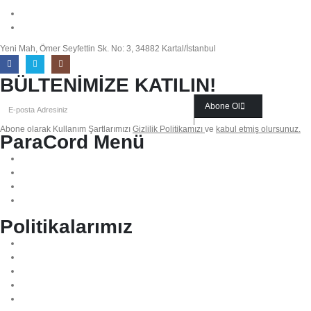
info@paracordmalzemeleri.com
0 (532) 700 35 97
Yeni Mah, Ömer Seyfettin Sk. No: 3, 34882 Kartal/İstanbul
BÜLTENİMİZE KATILIN!
Abone Ol
Abone olarak Kullanım Şartlarımızı
Gizlilik Politikamızı
ve
kabul etmiş olursunuz.
ParaCord Menü
Biz Kimiz?
Sıkça Sorulan Sorular
İletişim
Blog
Politikalarımız
Mesafeli Satış Sözleşmesi
KVKK Aydınlatma Metni
Gizlilik Politikası
Teslimat & İadeler
İade ve Değişim Politikası