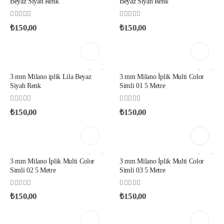
Beyaz Siyah Renk
Beyaz Siyah Renk
0
out of 5
0
out of 5
₺
150,00
₺
150,00
AKSESUAR VE YARDIMCI İPLIKLER
,
MILANO İP
AKSESUAR VE YARDIMCI İPLIKLER
,
MILANO İP
3 mm Milano iplik Lila Beyaz
3 mm Milano İplik Multi Color
Siyah Renk
Simli 01 5 Metre
0
out of 5
0
out of 5
₺
150,00
₺
150,00
AKSESUAR VE YARDIMCI İPLIKLER
,
MILANO İP
AKSESUAR VE YARDIMCI İPLIKLER
,
MILANO İP
3 mm Milano İplik Multi Color
3 mm Milano İplik Multi Color
Simli 02 5 Metre
Simli 03 5 Metre
0
out of 5
0
out of 5
₺
150,00
₺
150,00