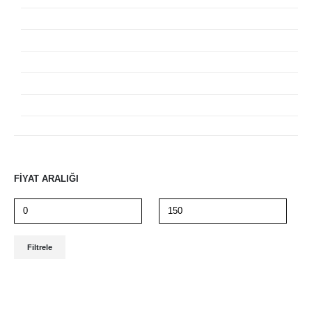
Paracord Stoper Klips
Paracord Toka Klips
Plastik Klips ve Aksesuarlar
Tactical Klips
Paracord Pusula ve Termometre Klipsler
Paracord Ateş Başlatıcı Klipsler
FIYAT ARALIĞI
Filtrele