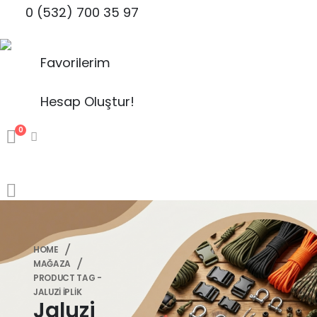
0 (532) 700 35 97
Favorilerim
Hesap Oluştur!
0
HOME
MAĞAZA
PRODUCT TAG -
JALUZI İPLIK
Jaluzi