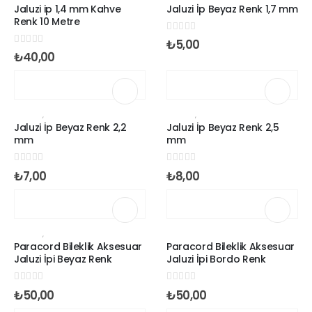
Jaluzi ip 1,4 mm Kahve
Jaluzi İp Beyaz Renk 1,7 mm
Renk 10 Metre
0
out of 5
₺
5,00
0
out of 5
₺
40,00
JALUZI İPI
,
PARACORD İP ÇEŞİTLERİ
JALUZI İPI
,
PARACORD İP ÇEŞİTLERİ
Jaluzi İp Beyaz Renk 2,2
Jaluzi İp Beyaz Renk 2,5
mm
mm
0
out of 5
0
out of 5
₺
7,00
₺
8,00
JALUZI İPI
,
PARACORD İP ÇEŞİTLERİ
JALUZI İPI
Paracord Bileklik Aksesuar
Paracord Bileklik Aksesuar
Jaluzi İpi Beyaz Renk
Jaluzi İpi Bordo Renk
0
out of 5
0
out of 5
₺
50,00
₺
50,00