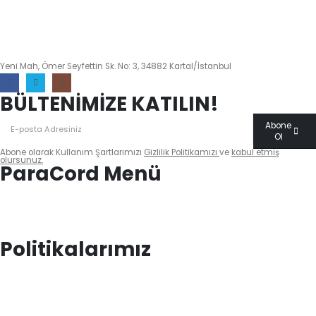
info@paracordmalzemeleri.com
0 (532) 700 35 97
Yeni Mah, Ömer Seyfettin Sk. No: 3, 34882 Kartal/İstanbul
BÜLTENİMİZE KATILIN!
Abone
Ol
Abone olarak Kullanım Şartlarımızı
Gizlilik Politikamızı
ve
kabul etmiş
olursunuz.
ParaCord Menü
Biz Kimiz?
Sıkça Sorulan Sorular
İletişim
Blog
Politikalarımız
Mesafeli Satış Sözleşmesi
KVKK Aydınlatma Metni
Gizlilik Politikası
Teslimat & İadeler