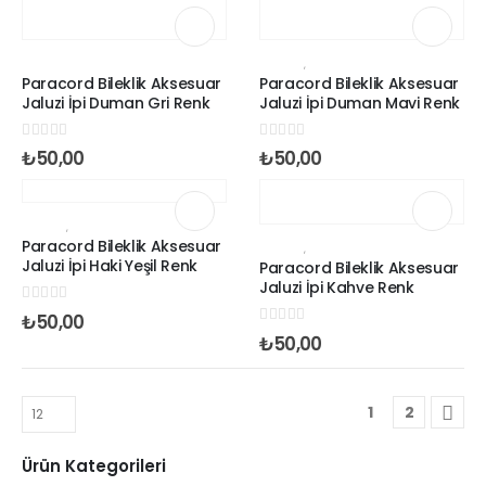
JALUZI İPI
JALUZI İPI
,
PARACORD İP ÇEŞİTLERİ
Paracord Bileklik Aksesuar
Paracord Bileklik Aksesuar
Jaluzi İpi Duman Gri Renk
Jaluzi İpi Duman Mavi Renk
0
out of 5
0
out of 5
₺
50,00
₺
50,00
JALUZI İPI
,
PARACORD İP ÇEŞİTLERİ
Paracord Bileklik Aksesuar
JALUZI İPI
,
PARACORD İP ÇEŞİTLERİ
Jaluzi İpi Haki Yeşil Renk
Paracord Bileklik Aksesuar
Jaluzi İpi Kahve Renk
0
out of 5
₺
50,00
0
out of 5
₺
50,00
1
2
Ürün Kategorileri