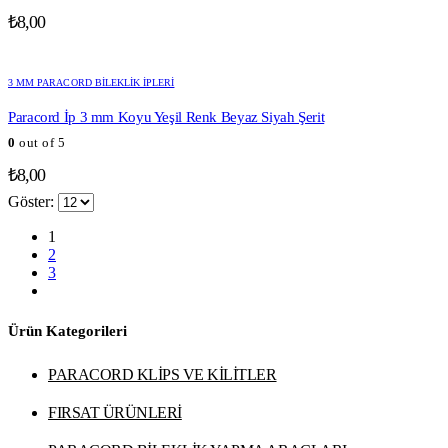
₺
8,00
3 MM PARACORD BILEKLIK İPLERI
Paracord İp 3 mm Koyu Yeşil Renk Beyaz Siyah Şerit
0
out of 5
₺
8,00
Göster:
1
2
3
Ürün Kategorileri
PARACORD KLİPS VE KİLİTLER
FIRSAT ÜRÜNLERİ