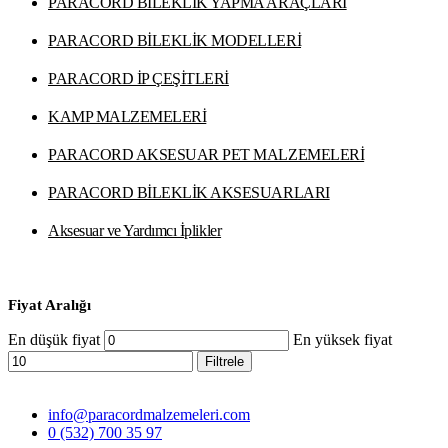
PARACORD BİLEKLİK YAPMA ARAÇLARI
PARACORD BİLEKLİK MODELLERİ
PARACORD İP ÇEŞİTLERİ
KAMP MALZEMELERİ
PARACORD AKSESUAR PET MALZEMELERİ
PARACORD BİLEKLİK AKSESUARLARI
Aksesuar ve Yardımcı İplikler
Fiyat Aralığı
En düşük fiyat
En yüksek fiyat
Filtrele
info@paracordmalzemeleri.com
0 (532) 700 35 97