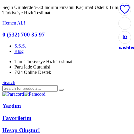
Seçili Ürünlerde %30 İndirim Fırsatını Kaçırma!
Üstelik Tüm
Türkiye'ye Hızlı Teslimat
Hemen AL!
Add
Add
Add
Add
Add
Add
Add
Add
Add
Add
Add
Add
0 (532) 700 35 97
to
to
to
to
to
to
to
to
to
to
to
to
S.S.S.
wishlis
wishlis
wishlis
wishlis
wishlis
wishlis
wishlis
wishlis
wishlis
wishlis
wishlis
wishlis
Blog
Tüm Türkiye'ye Hızlı Teslimat
Para İade Garantisi
7/24 Online Destek
Search
Yardım
Favorilerim
Hesap Oluştur!