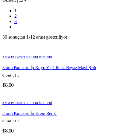
Göster:
1
2
3
30 sonuçtan 1-12 arası gösteriliyor
3 MM PARACORD BILEKLIK İPLERI
3 mm Paracord İp Koyu Yeşil Renk Beyaz Mavi Şerit
0
out of 5
₺
8,00
3 MM PARACORD BILEKLIK İPLERI
3 mm Paracord İp Krem Renk
0
out of 5
₺
8,00