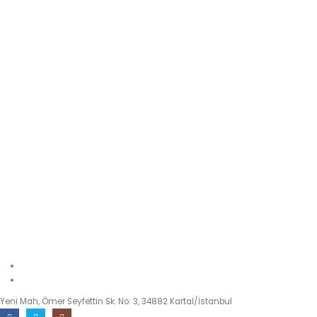
info@paracordmalzemeleri.com
0 (532) 700 35 97
Yeni Mah, Ömer Seyfettin Sk. No: 3, 34882 Kartal/İstanbul