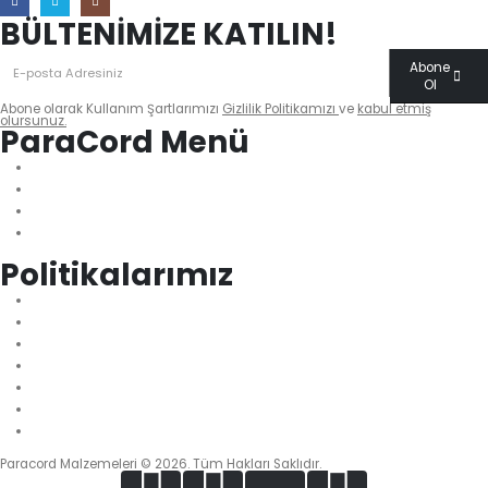
BÜLTENİMİZE KATILIN!
Abone
Ol
Abone olarak Kullanım Şartlarımızı
Gizlilik Politikamızı
ve
kabul etmiş
olursunuz.
ParaCord Menü
Biz Kimiz?
Sıkça Sorulan Sorular
İletişim
Blog
Politikalarımız
Mesafeli Satış Sözleşmesi
KVKK Aydınlatma Metni
Gizlilik Politikası
Teslimat & İadeler
İade ve Değişim Politikası
Teslimat ve Kargo Politikası
Ödeme ve Güvenlik Politikası
Paracord Malzemeleri © 2026. Tüm Hakları Saklıdır.