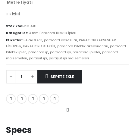
Metre fiyatı
1 Fitilli
Stok kodu:
M036
Kategoriler:
3 mm Paracord Bileklik İpleri
Etiketler:
PARACORD
,
paracord aksesuar
,
PARACORD AKSESUAR
FİGÜRLER
,
PARACORD BİLEKLİK
,
paracord bileklik aksesuarları
,
paracord
bileklik ipleri
,
paracord ip
,
paracord ipi
,
paracord iplikler
,
paracord
malzemeleri
,
paraşüt ipi
,
paraşüt ipi malzemeleri
SEPETE EKLE
Karşılaştır
Specs