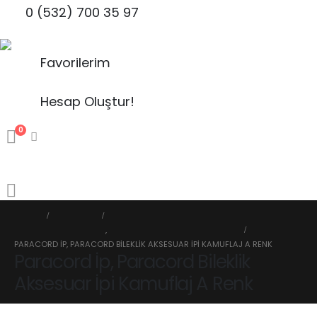
0 (532) 700 35 97
Favorilerim
Hesap Oluştur!
0
HOME
MAĞAZA
PARACORD İP ÇEŞİTLERİ
,
3 MM PARACORD BILEKLIK İPLERI
PARACORD İP, PARACORD BILEKLIK AKSESUAR İPI KAMUFLAJ A RENK
Paracord İp, Paracord Bileklik
Aksesuar İpi Kamuflaj A Renk