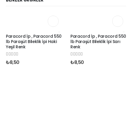
4 MM PARACORD BILEKLIK İPLERI DÜZ RENKLER
4 MM PARACORD BILEKLIK İPLERI DÜZ RENKLER
Paracord İp , Paracord 550
Paracord İp , Paracord 550
lb Paraşüt Bileklik İpi Haki
lb Paraşüt Bileklik İpi Sarı
Yeşil Renk
Renk
0
out of 5
0
out of 5
₺
8,50
₺
8,50