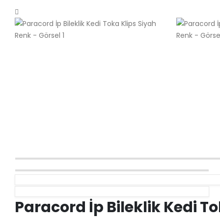
Paracord Aksesuar Bileklik ve Kolye Bağlantı Aparatı Ş
Paracord Bileklik Aksesuar Klips Aslan Bronz Renk
Paracord İp Bileklik Kedi T