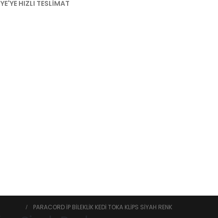
YE'YE HIZLI TESLIMAT
SUARLAR
PARACORD İP BILEKLIK KEDI TOKA KLIPS SIYAH RENK