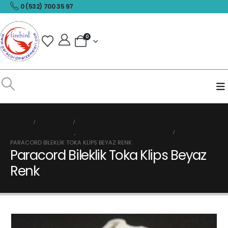
0 (532) 700 35 97
0
HOME
MAĞAZA
PARACORD TOKA KLIPS
,
PLASTIK KLIPS VE AKSESUARLAR
PARACORD BILEKLIK TOKA KLIPS BEYAZ RENK
Paracord Bileklik Toka Klips Beyaz
Renk