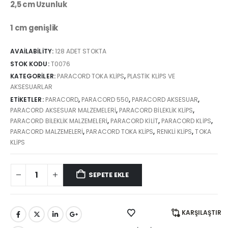
2,5 cm Uzunluk
1 cm genişlik
AVAILABILITY:
128 ADET STOKTA
STOK KODU:
T0076
KATEGORILER:
PARACORD TOKA KLIPS
,
PLASTIK KLIPS VE
AKSESUARLAR
ETIKETLER:
PARACORD
,
PARACORD 550
,
PARACORD AKSESUAR
,
PARACORD AKSESUAR MALZEMELERI
,
PARACORD BILEKLIK KLIPS
,
PARACORD BILEKLIK MALZEMELERI
,
PARACORD KILIT
,
PARACORD KLIPS
,
PARACORD MALZEMELERI
,
PARACORD TOKA KLIPS
,
RENKLI KLIPS
,
TOKA
KLIPS
SEPETE EKLE
KARŞILAŞTIR