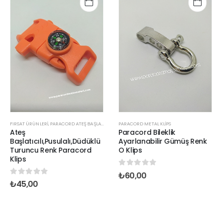
FIRSAT ÜRÜNLERİ
,
PARACORD ATEŞ BAŞLATICI KLIPSLER
,
PARACORD PUSULA VE TERMOMETRE KLIP
PARACORD METAL KLIPS
Ateş
Paracord Bileklik
Başlatıcılı,Pusulalı,Düdüklü
Ayarlanabilir Gümüş Renk
Turuncu Renk Paracord
O Klips
Klips
0
out of 5
₺
60,00
0
out of 5
₺
45,00