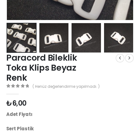
Paracord Bileklik
Toka Klips Beyaz
Renk
( Henüz değerlendirme yapılmadı. )
0
out of 5
₺
6,00
Adet Fiyatı
Sert Plastik