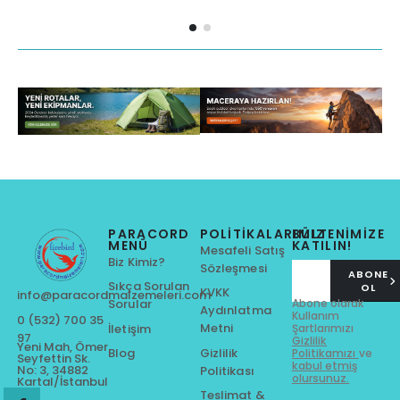
PARACORD
POLITIKALARIMIZ
BÜLTENİMİZE
MENÜ
KATILIN!
Mesafeli Satış
Biz Kimiz?
Sözleşmesi
ABONE
Sıkça Sorulan
OL
KVKK
info@paracordmalzemeleri.com
Abone olarak
Sorular
Aydınlatma
Kullanım
0 (532) 700 35
Metni
Şartlarımızı
İletişim
97
Gizlilik
Yeni Mah, Ömer
Gizlilik
Blog
Politikamızı
ve
Seyfettin Sk.
kabul etmiş
No: 3, 34882
Politikası
olursunuz.
Kartal/İstanbul
Teslimat &