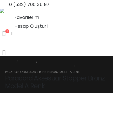
0 (532) 700 35 97
Favorilerim
Hesap Oluştur!
0
HOME
MAĞAZA
PARACORD STOPER KLIPS
,
PARACORD BONCUK
PARACORD AKSESUAR STOPPER BRONZ MODEL A RENK
Paracord Aksesuar Stopper Bronz
Model A Renk