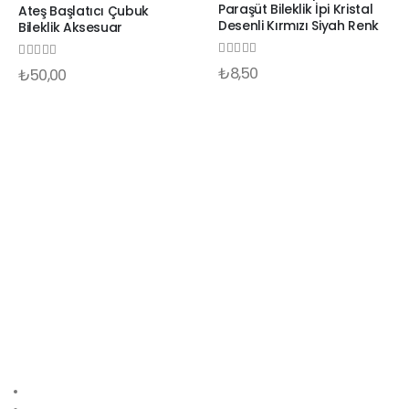
Paraşüt Bileklik İpi Kristal
Ateş Başlatıcı Çubuk
Desenli Kırmızı Siyah Renk
Bileklik Aksesuar
0
out of 5
0
out of 5
₺
8,50
₺
50,00
info@paracordmalzemeleri.com