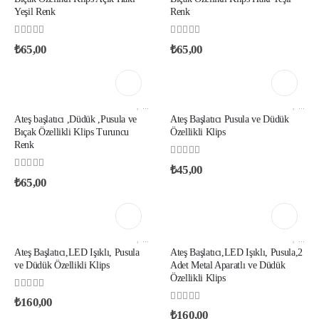
Yeşil Renk
Renk
0
out of 5
0
out of 5
₺
65,00
₺
65,00
PARACORD ATEŞ BAŞLATICI KLIPSLER
,
PARACORD PUSULA VE TERMOMETRE KLIPSLER
PARACORD ATEŞ BAŞLATICI KLIPSLER
,
PARACORD PUSULA VE TERMOMETRE KLIPSLER
Ateş başlatıcı ,Düdük ,Pusula ve
Ateş Başlatıcı Pusula ve Düdük
Bıçak Özellikli Klips Turuncu
Özellikli Klips
Renk
0
out of 5
₺
45,00
0
out of 5
₺
65,00
PARACORD ATEŞ BAŞLATICI KLIPSLER
,
PARACORD PUSULA VE TERMOMETRE KLIPSLER
PARACORD ATEŞ BAŞLATICI KLIPSLER
,
PARACORD PUSULA VE TERMOMETRE KLIPSLER
Ateş Başlatıcı,LED Işıklı, Pusula
Ateş Başlatıcı,LED Işıklı, Pusula,2
ve Düdük Özellikli Klips
Adet Metal Aparatlı ve Düdük
Özellikli Klips
0
out of 5
₺
160,00
0
out of 5
₺
160,00