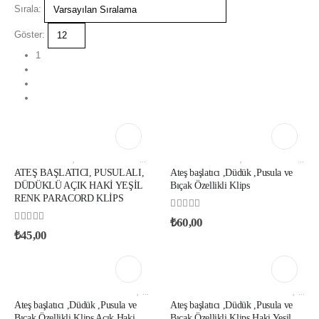
Sırala:
Göster:
1
2
3
FIRSAT ÜRÜNLERİ
,
PARACORD ATEŞ BAŞLATICI KLIPSLER
KAMP MALZEMELERİ
,
PARACORD PUSULA VE TERMOMETRE
,
PARACORD ATEŞ BAŞLATICI KLIPSLER
ATEŞ BAŞLATICI, PUSULALI,
Ateş başlatıcı ,Düdük ,Pusula ve
DÜDÜKLÜ AÇIK HAKİ YEŞİL
Bıçak Özellikli Klips
RENK PARACORD KLİPS
0
out of 5
₺
60,00
0
out of 5
₺
45,00
PARACORD ATEŞ BAŞLATICI KLIPSLER
,
PARACORD PUSULA VE TERMOMETRE KLIPSLER
PARACORD ATEŞ BAŞLATICI KLIPSLER
,
PARACORD PUSULA VE TERMOMETRE KLIPSLER
Ateş başlatıcı ,Düdük ,Pusula ve
Ateş başlatıcı ,Düdük ,Pusula ve
Bıçak Özellikli Klips Açık Haki
Bıçak Özellikli Klips Haki Yeşil