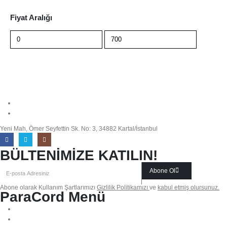
Fiyat Aralığı
Filtrele
info@paracordmalzemeleri.com
0 (532) 700 35 97
Yeni Mah, Ömer Seyfettin Sk. No: 3, 34882 Kartal/İstanbul
BÜLTENİMİZE KATILIN!
Abone Ol
Abone olarak Kullanım Şartlarımızı
Gizlilik Politikamızı
ve
kabul etmiş olursunuz.
ParaCord Menü
Biz Kimiz?
Sıkça Sorulan Sorular