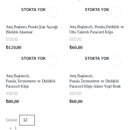
STOKTA YOK
STOKTA YOK
PARACORD AKSESUAR KLIPSLER
,
PARACORD ATEŞ BAŞLATICI KLIPSLER
PARACORD ATEŞ BAŞLATICI KLIPSLER
,
PARACORD METAL KL
,
PARACORD PUSULA VE TERMOMETRE KLIPSLER
Ateş Başlatıcı,Pusula,Şişe Açıcağı
Ateş Başlatıcılı, Pusula,Düdüklü ve
Bileklik Aksesuar
Olta Takımlı Paracord Klips
0
out of 5
0
out of 5
₺
120,00
₺
60,00
STOKTA YOK
STOKTA YOK
PARACORD ATEŞ BAŞLATICI KLIPSLER
,
PARACORD PUSULA VE TERMOMETRE KLIPSLER
PARACORD ATEŞ BAŞLATICI KLIPSLER
,
PARACORD PUSULA VE TERMOMETRE KLIPSLER
Ateş Başlatıcılı,
Ateş Başlatıcılı,
Pusula,Termometre ve Düdüklü
Pusula,Termometre ve Düdüklü
Paracord Klips
Paracord Klips Askeri Yeşil Renk
0
out of 5
0
out of 5
₺
80,00
₺
60,00
Göster:
1