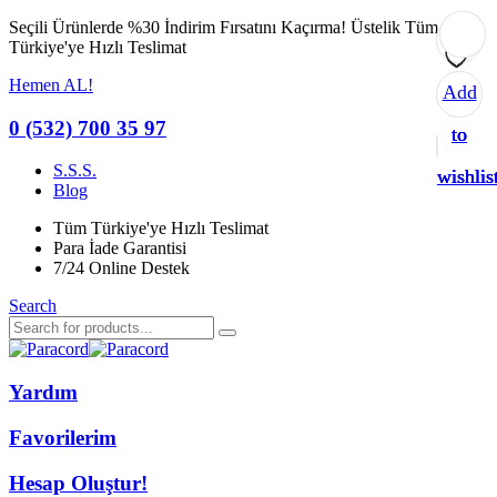
Seçili Ürünlerde %30 İndirim Fırsatını Kaçırma!
Üstelik Tüm
Türkiye'ye Hızlı Teslimat
Hemen AL!
Add
Add
Add
Add
0 (532) 700 35 97
to
to
to
to
S.S.S.
wishlis
wishlis
wishlis
wishlis
Blog
Tüm Türkiye'ye Hızlı Teslimat
Para İade Garantisi
7/24 Online Destek
Search
Yardım
Favorilerim
Hesap Oluştur!