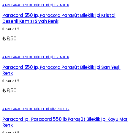
4 MM PARACORD BILEKLIK İPLERI ÇIFT RENKLER
Paracord 550 İp, Paracord Paraşüt Bileklik İpi Kristal
Desenli Kırmızı Siyah Renk
0
out of 5
₺
8,50
4 MM PARACORD BILEKLIK İPLERI ÇIFT RENKLER
Paracord 550 İp, Paracord Paraşüt Bileklik İpi Sarı Yeşil
Renk
0
out of 5
₺
8,50
4 MM PARACORD BILEKLIK İPLERI DÜZ RENKLER
Paracord İp , Paracord 550 lb Paraşüt Bileklik İpi Koyu Mor
Renk
0
out of 5