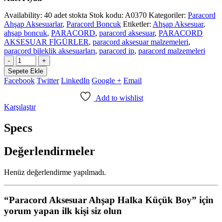
Availability:
40 adet stokta
Stok kodu:
A0370
Kategoriler:
Paracord
Ahşap Aksesuarlar
,
Paracord Boncuk
Etiketler:
Ahşap Aksesuar
,
ahşap boncuk
,
PARACORD
,
paracord aksesuar
,
PARACORD
AKSESUAR FİGÜRLER
,
paracord aksesuar malzemeleri
,
paracord bileklik aksesuarları
,
paracord ip
,
paracord malzemeleri
-
+
Sepete Ekle
Facebook
Twitter
LinkedIn
Google +
Email
Add to wishlist
Karşılaştır
Specs
Değerlendirmeler
Henüz değerlendirme yapılmadı.
“Paracord Aksesuar Ahşap Halka Küçük Boy” için
yorum yapan ilk kişi siz olun