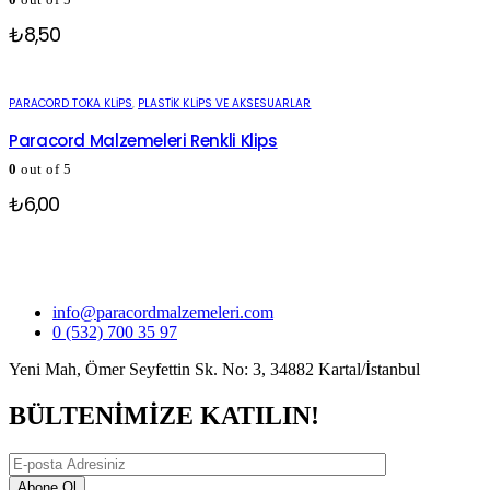
₺
8,50
PARACORD TOKA KLIPS
,
PLASTIK KLIPS VE AKSESUARLAR
Paracord Malzemeleri Renkli Klips
0
out of 5
₺
6,00
info@paracordmalzemeleri.com
0 (532) 700 35 97
Yeni Mah, Ömer Seyfettin Sk. No: 3, 34882 Kartal/İstanbul
BÜLTENİMİZE KATILIN!
Abone Ol