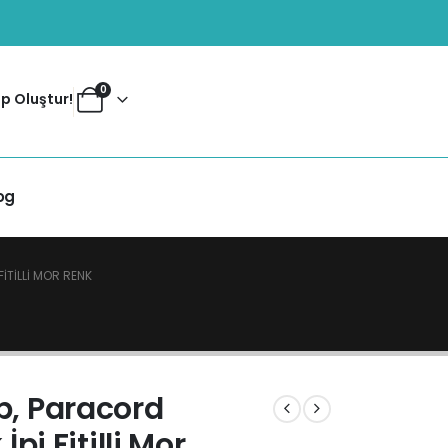
0
p Oluştur!
og
ITILLI MOR RENK
p, Paracord
İpi Fitilli Mor