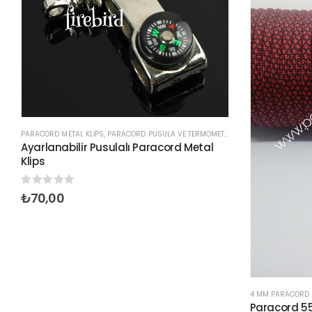
PARACORD METAL KLIPS
,
PARACORD PUSULA VE TERMOMETRE KLIPSLER
Ayarlanabilir Pusulalı Paracord Metal
Klips
0
out of 5
₺
70,00
4 MM PARACORD BI
Paracord 55