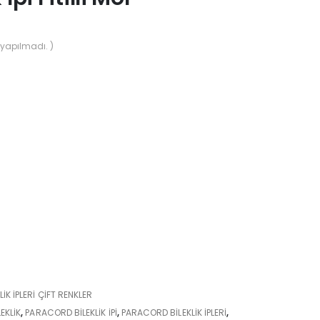
yapılmadı. )
K İPLERI ÇIFT RENKLER
EKLİK
,
PARACORD BILEKLIK IPI
,
PARACORD BILEKLIK IPLERI
,