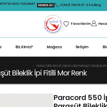
IYE'YE HIZLI TESLIMAT
S.S.S.
Blog
0 (532) 700 35 97
HEMEN AL!
Hesa
Favorilerim
a
Biz Kimiz?
Mağaza
İletişim
Bl
K İPLERI ÇIFT RENKLER
PARACORD 550 İP, PARACORD PARAŞÜT BILEKLIK İPI F
 Bileklik İpi Fitilli Mor Renk
Paracord 550 İ
Paraşüt Bileklik 