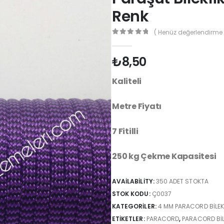
Renk
( Henüz değerlendirme 
0
out of 5
₺
8,50
Kaliteli
Metre Fiyatı
7 Fitilli
250 kg Çekme Kapasitesi
AVAILABILITY:
350 ADET STOKTA
STOK KODU:
Ç0037
KATEGORILER:
4 MM PARACORD BILEKLI
ETIKETLER:
PARACORD
,
PARACORD BİL