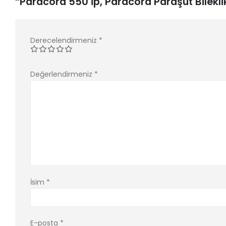
“Paracord 550 İp, Paracord Paraşüt Bileklik İ
Derecelendirmeniz
*
Değerlendirmeniz
*
İsim
*
E-posta
*