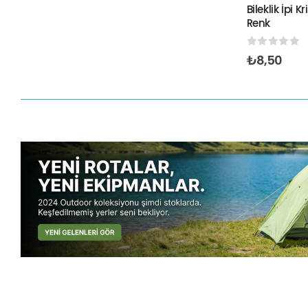
Bileklik İpi 
Renk
0
out of 5
₺
8,50