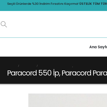
Seçili Ürünlerde %30 İndirim Fırsatını Kaçırma!
ÜSTELIK TÜM TÜRK
Ana Sayf
HOME
MAĞAZA
PARACORD İP ÇEŞİTLERİ
,
4 MM PARACORD BILEKLI
Paracord 550 İp, Paracord Paraşüt