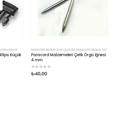
 AKSESUARLAR
PARACORD BILEKLIK İĞNE ÇEŞITLERI
,
PARACORD BİLEKLİK YAPMA ARAÇLARI
 Klips Küçük
Paracord Malzemeleri Çelik Örgü İğnesi
4 mm
0
out of 5
₺
40,00