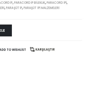
ACORD IP
,
PARACORD IP BILEKLIK
,
PARACORD IPI
,
ERI
,
PARAŞÜT İP
,
PARAŞÜT IPI MALZEMELERI
KLE
KARŞILAŞTIR
ADD TO WISHLIST