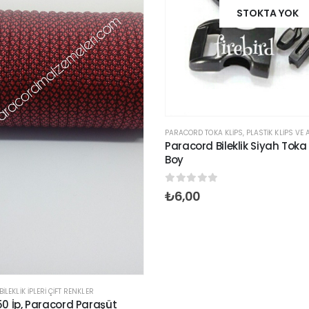
STOKTA YOK
PARACORD TOKA KLIPS
,
PLASTIK KLIPS VE
Paracord Bileklik Siyah Toka
Boy
0
out of 5
₺
6,00
LEKLIK İPLERI ÇIFT RENKLER
0 İp, Paracord Paraşüt