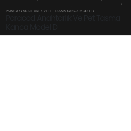
PARACORD AKSESUAR PET MALZEMELERİ
,
PARACORD KANCA KLIPS
PARACOD ANAHTARLIK VE PET TASMA KANCA MODEL D
Paracod Anahtarlık Ve Pet Tasma
Kanca Model D