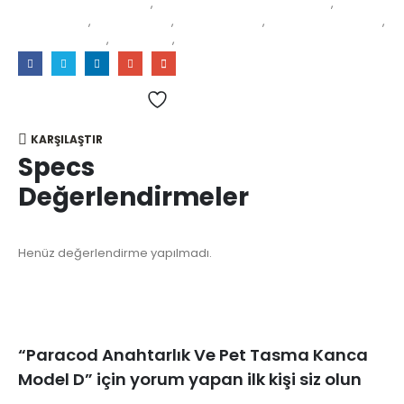
aksesuar malzemeleri
,
paracord bileklik aksesuarları
,
paracord ip
,
paracord kilit
,
paracord klips
,
paracord toka klips
,
Pet tasma klips
,
renkli klips
,
toka klips
Add to wishlist
KARŞILAŞTIR
Specs
Değerlendirmeler
Henüz değerlendirme yapılmadı.
“Paracod Anahtarlık Ve Pet Tasma Kanca
Model D” için yorum yapan ilk kişi siz olun