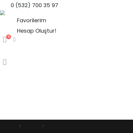
0 (532) 700 35 97
Favorilerim
Hesap Oluştur!
0
Ana Sayfa
Biz Kimiz?
Mağaza
İletişim
Blog
HOME
MAĞAZA
KAMP MALZEMELERİ
,
PARACORD ANAHTARLIK MALZEMELERI
,