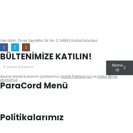
info@paracordmalzemeleri.com
0 (532) 700 35 97
Yeni Mah, Ömer Seyfettin Sk. No: 3, 34882 Kartal/İstanbul
BÜLTENİMİZE KATILIN!
Abone
Ol
Abone olarak Kullanım Şartlarımızı
Gizlilik Politikamızı
ve
kabul etmiş
olursunuz.
ParaCord Menü
Biz Kimiz?
Sıkça Sorulan Sorular
İletişim
Blog
Politikalarımız
Mesafeli Satış Sözleşmesi
KVKK Aydınlatma Metni