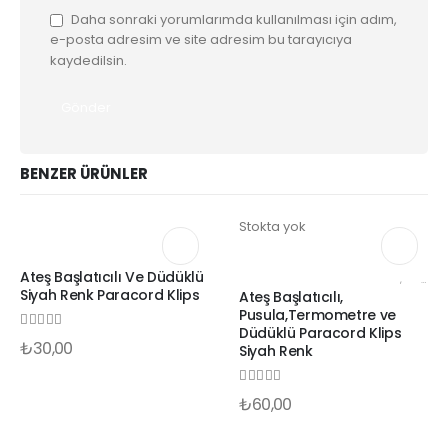
Daha sonraki yorumlarımda kullanılması için adım,
e-posta adresim ve site adresim bu tarayıcıya
kaydedilsin.
BENZER ÜRÜNLER
Stokta yok
PARACORD ATEŞ BAŞLATICI KLIPSLER
Ateş Başlatıcılı Ve Düdüklü
PARACORD ATEŞ BAŞLATICI KLIPSLER
,
PARACORD PUSULA VE TERMOMETRE KLIPSLER
Siyah Renk Paracord Klips
Ateş Başlatıcılı,
Pusula,Termometre ve
Düdüklü Paracord Klips
0
out of 5
₺
30,00
Siyah Renk
0
out of 5
₺
60,00