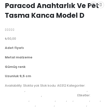
Paracod Anahtarlık Ve Pet
Tasma Kanca Model D
( Henüz değerlendirme yapılmadı. )
0
out of 5
₺
50,00
Adet fiyatı
Metal malzeme
Gümüş renk
Uzunluk 9,5 cm
Availability:
Stokta yok
Stok kodu:
A0312
Kategoriler:
KAMP
MALZEMELERİ
,
PARACORD AKSESUAR PET MALZEMELERİ
,
Paracord
Anahtarlık Malzemeleri
,
Paracord Kanca Klips
Etiketler:
Anahtarlık Klips
,
av malzemeleri
,
avcılık
,
izci
,
izci kamp
,
kamp
,
kamp malzemeleri
,
PARACORD
,
paracord aksesuar
,
paracord