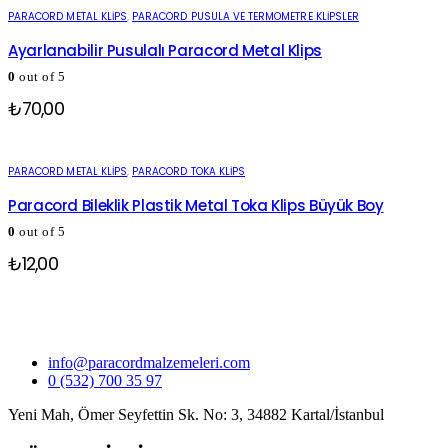
PARACORD METAL KLIPS
,
PARACORD PUSULA VE TERMOMETRE KLIPSLER
Ayarlanabilir Pusulalı Paracord Metal Klips
0
out of 5
₺
70,00
PARACORD METAL KLIPS
,
PARACORD TOKA KLIPS
Paracord Bileklik Plastik Metal Toka Klips Büyük Boy
0
out of 5
₺
12,00
info@paracordmalzemeleri.com
0 (532) 700 35 97
Yeni Mah, Ömer Seyfettin Sk. No: 3, 34882 Kartal/İstanbul