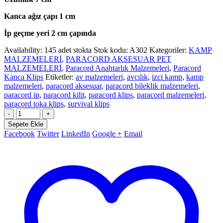
Kanca ağız çapı 1 cm
İp geçme yeri 2 cm çapında
Availability:
145 adet stokta
Stok kodu:
A302
Kategoriler:
KAMP
MALZEMELERİ
,
PARACORD AKSESUAR PET
MALZEMELERİ
,
Paracord Anahtarlık Malzemeleri
,
Paracord
Kanca Klips
Etiketler:
av malzemeleri
,
avcılık
,
izci kamp
,
kamp
malzemeleri
,
paracord aksesuar
,
paracord bileklik malzemeleri
,
paracord ip
,
paracord kilit
,
paracord klips
,
paracord malzemeleri
,
paracord toka klips
,
survival klips
-
+
Sepete Ekle
Facebook
Twitter
LinkedIn
Google +
Email