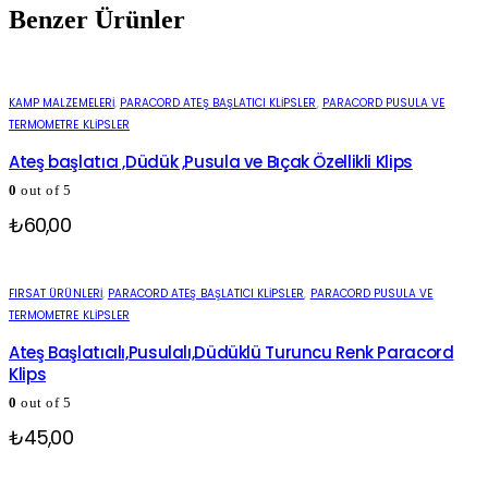
Benzer Ürünler
KAMP MALZEMELERİ
,
PARACORD ATEŞ BAŞLATICI KLIPSLER
,
PARACORD PUSULA VE
TERMOMETRE KLIPSLER
Ateş başlatıcı ,Düdük ,Pusula ve Bıçak Özellikli Klips
0
out of 5
₺
60,00
FIRSAT ÜRÜNLERİ
,
PARACORD ATEŞ BAŞLATICI KLIPSLER
,
PARACORD PUSULA VE
TERMOMETRE KLIPSLER
Ateş Başlatıcılı,Pusulalı,Düdüklü Turuncu Renk Paracord
Klips
0
out of 5
₺
45,00