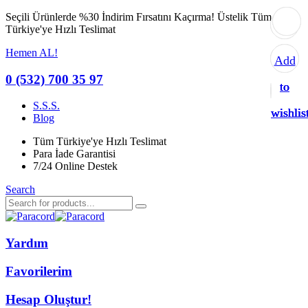
Seçili Ürünlerde %30 İndirim Fırsatını Kaçırma!
Üstelik Tüm
Türkiye'ye Hızlı Teslimat
Hemen AL!
Add
Add
Add
Add
0 (532) 700 35 97
to
to
to
to
S.S.S.
wishlis
wishlis
wishlis
wishlis
Blog
Tüm Türkiye'ye Hızlı Teslimat
Para İade Garantisi
7/24 Online Destek
Search
Yardım
Favorilerim
Hesap Oluştur!