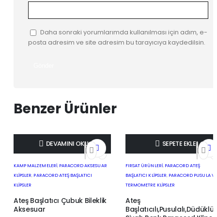
Daha sonraki yorumlarımda kullanılması için adım, e-
posta adresim ve site adresim bu tarayıcıya kaydedilsin.
Benzer Ürünler
DEVAMINI OKU
SEPETE EKLE
STOKTA YOK
KAMP MALZEMELERİ
,
PARACORD AKSESUAR
FIRSAT ÜRÜNLERİ
,
PARACORD ATEŞ
KLIPSLER
,
PARACORD ATEŞ BAŞLATICI
BAŞLATICI KLIPSLER
,
PARACORD PUSULA VE
KLIPSLER
TERMOMETRE KLIPSLER
Ateş Başlatıcı Çubuk Bileklik
Ateş
Aksesuar
Başlatıcılı,Pusulalı,Düdüklü