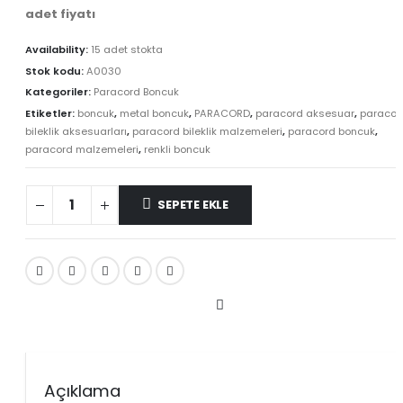
adet fiyatı
Availability:
15 adet stokta
Stok kodu:
A0030
Kategoriler:
Paracord Boncuk
Etiketler:
boncuk
,
metal boncuk
,
PARACORD
,
paracord aksesuar
,
paracor
bileklik aksesuarları
,
paracord bileklik malzemeleri
,
paracord boncuk
,
paracord malzemeleri
,
renkli boncuk
SEPETE EKLE
Karşılaştır
Açıklama