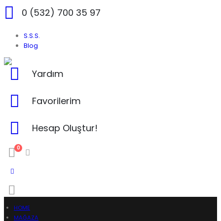
0 (532) 700 35 97
S.S.S.
Blog
Yardım
Favorilerim
Hesap Oluştur!
0
HOME
MAĞAZA