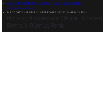
PARACORD BİLEKLİK AKSESUARLARI
,
PARACORD AKSESUAR
,
PARACORD BONCUK
PARACORD AKSESUAR SILINDIR BOMBELI BONCUK GÜMÜŞ RENK
Paracord Aksesuar Silindir Bombeli
Boncuk Gümüş Renk