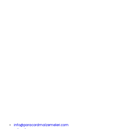
info@paracordmalzemeleri.com