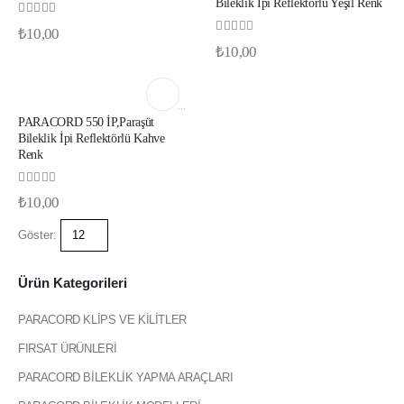
Bileklik İpi Reflektörlü Yeşil Renk
0
out of 5
₺
10,00
0
out of 5
₺
10,00
4 MM PARACORD BILEKLIK İP REFREKTÖRLÜ RENKLER
PARACORD 550 İP,Paraşüt
Bileklik İpi Reflektörlü Kahve
Renk
0
out of 5
₺
10,00
Göster:
Ürün Kategorileri
PARACORD KLİPS VE KİLİTLER
FIRSAT ÜRÜNLERİ
PARACORD BİLEKLİK YAPMA ARAÇLARI