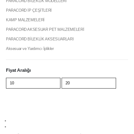
PARACORD BİLEKLİK MODELLERİ
PARACORD İP ÇEŞİTLERİ
KAMP MALZEMELERİ
PARACORD AKSESUAR PET MALZEMELERİ
PARACORD BİLEKLİK AKSESUARLARI
Aksesuar ve Yardımcı İplikler
Fiyat Aralığı
Filtrele
info@paracordmalzemeleri.com
0 (532) 700 35 97