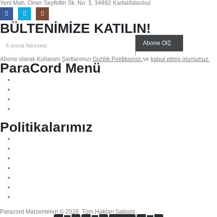
Yeni Mah, Ömer Seyfettin Sk. No: 3, 34882 Kartal/İstanbul
BÜLTENİMİZE KATILIN!
Abone Ol
Abone olarak Kullanım Şartlarımızı
Gizlilik Politikamızı
ve
kabul etmiş olursunuz.
ParaCord Menü
Biz Kimiz?
Sıkça Sorulan Sorular
İletişim
Blog
Politikalarımız
Mesafeli Satış Sözleşmesi
KVKK Aydınlatma Metni
Gizlilik Politikası
Teslimat & İadeler
İade ve Değişim Politikası
Teslimat ve Kargo Politikası
Ödeme ve Güvenlik Politikası
Paracord Malzemeleri © 2026. Tüm Hakları Saklıdır.