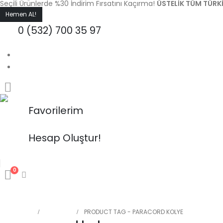
Seçili Ürünlerde %30 İndirim Fırsatını Kaçırma!
ÜSTELIK TÜM TÜRKI
Hemen AL!
0 (532) 700 35 97
S.S.S.
Blog
Favorilerim
Hesap Oluştur!
0
ANA SAYFA
BIZ KIMIZ?
MAĞAZA
İLETIŞIM
BLOG
HOME
MAĞAZA
PRODUCT TAG -
PARACORD KOLYE