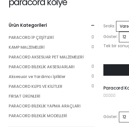
paracord kolye
Ürün Kategorileri
Sırala:
Göster:
PARACORD İP ÇEŞİTLERİ
Tek bir sonuç
KAMP MALZEMELERİ
PARACORD AKSESUAR PET MALZEMELERİ
PARACORD BİLEKLİK AKSESUARLARI
Aksesuar ve Yardımcı İplikler
PARACORD BİLEKL
PARACORD KLİPS VE KİLİTLER
Paracord Ko
FIRSAT ÜRÜNLERİ
0
out of 5
PARACORD BİLEKLİK YAPMA ARAÇLARI
PARACORD BİLEKLİK MODELLERİ
Göster: