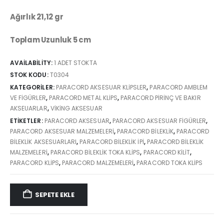
Ağırlık 21,12 gr
Toplam Uzunluk 5 cm
AVAILABILITY:
1 ADET STOKTA
STOK KODU:
T0304
KATEGORILER:
PARACORD AKSESUAR KLIPSLER
,
PARACORD AMBLEM
VE FIGÜRLER
,
PARACORD METAL KLIPS
,
PARACORD PIRINÇ VE BAKIR
AKSEUARLAR
,
VIKING AKSESUAR
ETIKETLER:
PARACORD AKSESUAR
,
PARACORD AKSESUAR FİGÜRLER
,
PARACORD AKSESUAR MALZEMELERI
,
PARACORD BİLEKLİK
,
PARACORD
BILEKLIK AKSESUARLARI
,
PARACORD BILEKLIK IPI
,
PARACORD BILEKLIK
MALZEMELERI
,
PARACORD BILEKLIK TOKA KLIPS
,
PARACORD KILIT
,
PARACORD KLIPS
,
PARACORD MALZEMELERI
,
PARACORD TOKA KLIPS
SEPETE EKLE