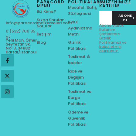
PARACORD
POLITIKALARIMIZ
BÜLTENİMİZE
MENÜ
KATILIN!
Mesafeli Satış
Biz Kimiz?
Sözleşmesi
ABONE
Sıkça Sorulan
OL
KVKK
info@paracordmalzemeleri.com
Abone olarak
Sorular
Aydınlatma
Kullanım
0 (532) 700 35
Metni
Şartlarımızı
İletişim
97
Gizlilik
Yeni Mah, Ömer
Gizlilik
Blog
Politikamızı
ve
Seyfettin Sk.
kabul etmiş
No: 3, 34882
Politikası
olursunuz.
Kartal/İstanbul
Teslimat &
İadeler
İade ve
Değişim
Politikası
Teslimat ve
Kargo
Politikası
Ödeme ve
Güvenlik
Politikası