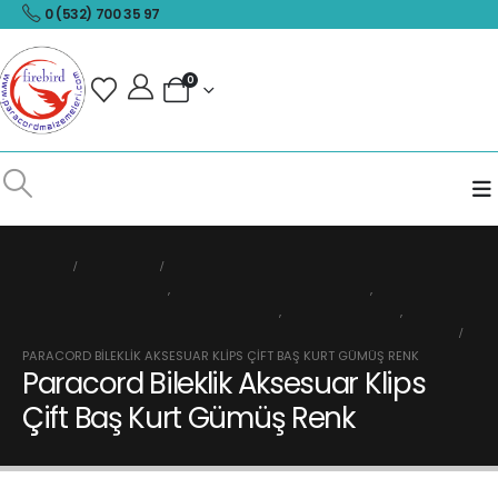
0 (532) 700 35 97
0
HOME
MAĞAZA
PARACORD METAL KLIPS
,
PARACORD AKSESUAR KLIPSLER
,
PARACORD PIRINÇ VE BAKIR AKSEUARLAR
,
VIKING AKSESUAR
,
PARACORD AMBLEM VE FIGÜRLER
PARACORD BILEKLIK AKSESUAR KLIPS ÇIFT BAŞ KURT GÜMÜŞ RENK
Paracord Bileklik Aksesuar Klips
Çift Baş Kurt Gümüş Renk