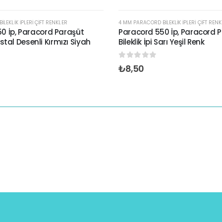
LEKLIK İPLERI ÇIFT RENKLER
4 MM PARACORD BILEKLIK İPLERI ÇIFT REN
0 İp, Paracord Paraşüt
Paracord 550 İp, Paracord 
Kristal Desenli Kırmızı Siyah
Bileklik İpi Sarı Yeşil Renk
0
out of 5
₺
8,50