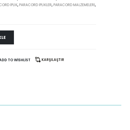
ORD İPLİK
,
PARACORD IPLIKLER
,
PARACORD MALZEMELERI
,
KLE
KARŞILAŞTIR
ADD TO WISHLIST