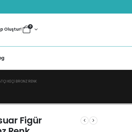
0
p Oluştur!
og
TÇI KEÇI BRONZ RENK
uar Figür
nz Renk