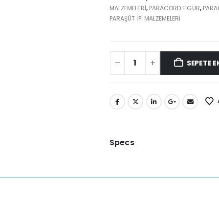
MALZEMELERI
,
PARACORD FIGÜR
,
PARAC
PARAŞÜT IPI MALZEMELERI
SEPETE E
Specs