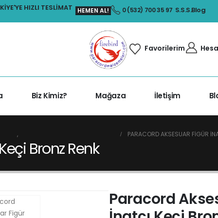
IYE'YE HIZLI TESLIMAT
S.S.S.
Blog
0 (532) 700 35 97
HEMEN AL!
Hesa
Favorilerim
a
Biz Kimiz?
Mağaza
İletişim
Bl
ONCUK
,
PARACORD AMBLEM VE FIGÜRLER
PARACORD AKSESUAR FIGÜR İNA
 Keçi Bronz Renk
Paracord Akses
İnatçı Keçi Bro