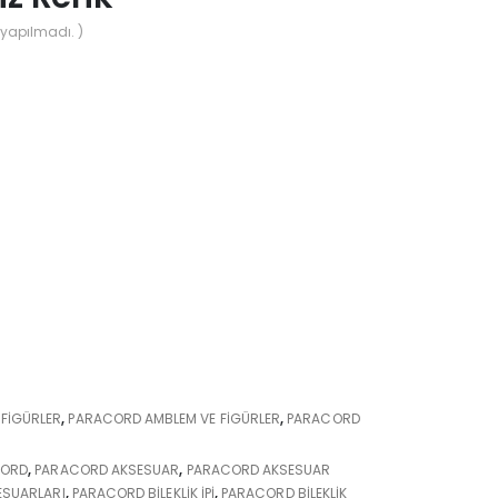
yapılmadı. )
FIGÜRLER
,
PARACORD AMBLEM VE FIGÜRLER
,
PARACORD
CORD
,
PARACORD AKSESUAR
,
PARACORD AKSESUAR
ESUARLARI
,
PARACORD BILEKLIK IPI
,
PARACORD BILEKLIK