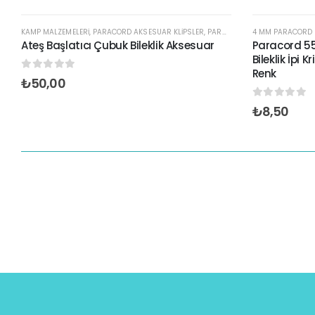
STOKTA YOK
KAMP MALZEMELERİ
,
PARACORD AKSESUAR KLIPSLER
,
PARACORD ATEŞ BAŞLATICI KLIPSLER
4 MM PARACORD BI
Ateş Başlatıcı Çubuk Bileklik Aksesuar
Paracord 55
Bileklik İpi 
Renk
0
out of 5
₺
50,00
0
out of 5
₺
8,50