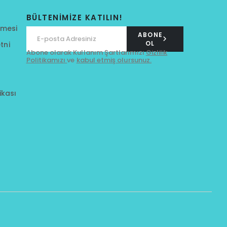
BÜLTENİMİZE KATILIN!
şmesi
ABONE
OL
tni
Abone olarak Kullanım Şartlarımızı
Gizlilik
Politikamızı
ve
kabul etmiş olursunuz.
ikası