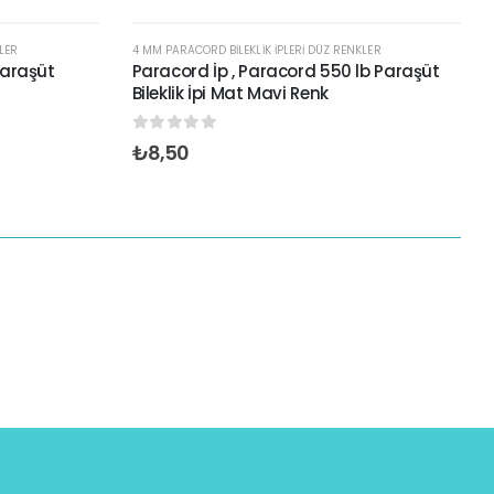
KLER
4 MM PARACORD BILEKLIK İPLERI DÜZ RENKLER
Paraşüt
Paracord İp , Paracord 550 lb Paraşüt
Bileklik İpi Mat Mavi Renk
0
out of 5
₺
8,50