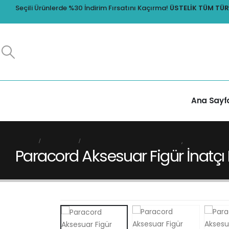
Seçili Ürünlerde %30 İndirim Fırsatını Kaçırma!
ÜSTELIK TÜM TÜRK
Ana Sayf
HOME
MAĞAZA
PARACORD AKSESUAR FIGÜRLER
,
PARACORD B
Paracord Aksesuar Figür İnatçı