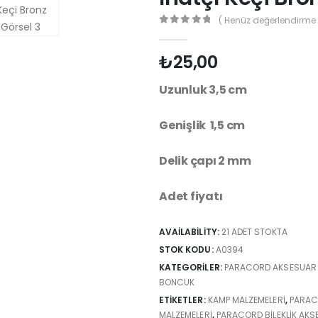
( Henüz değerlendirme 
0
out of 5
₺
25,00
Uzunluk 3,5 cm
Genişlik 1,5 cm
Delik çapı 2 mm
Adet fiyatı
AVAILABILITY:
21 ADET STOKTA
STOK KODU:
A0394
KATEGORILER:
PARACORD AKSESUAR 
BONCUK
ETIKETLER:
KAMP MALZEMELERI
,
PARA
MALZEMELERI
,
PARACORD BILEKLIK AKS