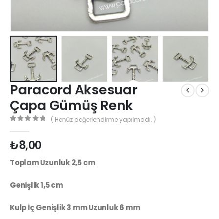
Paracord Aksesuar
Çapa Gümüş Renk
( Henüz değerlendirme yapılmadı. )
0
out of 5
₺
8,00
Toplam Uzunluk 2,5 cm
Genişlik 1,5 cm
Kulp İç Genişlik 3 mm Uzunluk 6 mm