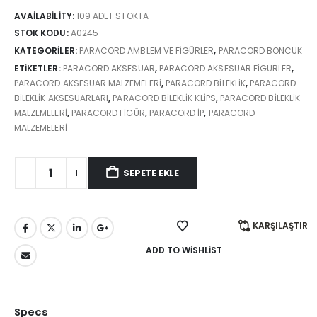
AVAILABILITY:
109 ADET STOKTA
STOK KODU:
A0245
KATEGORILER:
PARACORD AMBLEM VE FIGÜRLER
,
PARACORD BONCUK
ETIKETLER:
PARACORD AKSESUAR
,
PARACORD AKSESUAR FİGÜRLER
,
PARACORD AKSESUAR MALZEMELERI
,
PARACORD BİLEKLİK
,
PARACORD
BILEKLIK AKSESUARLARI
,
PARACORD BILEKLIK KLIPS
,
PARACORD BILEKLIK
MALZEMELERI
,
PARACORD FIGÜR
,
PARACORD IP
,
PARACORD
MALZEMELERI
SEPETE EKLE
KARŞILAŞTIR
ADD TO WISHLIST
Specs