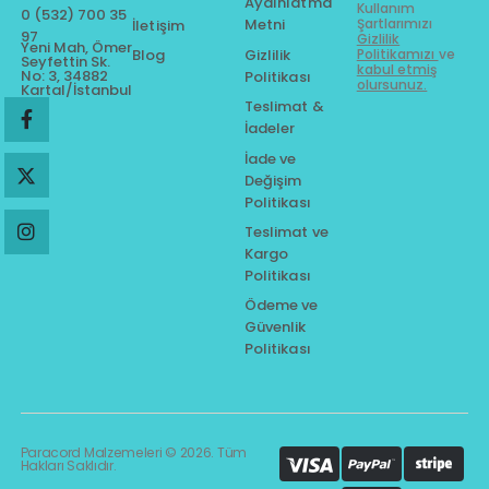
Aydınlatma
Kullanım
0 (532) 700 35
Metni
Şartlarımızı
İletişim
97
Gizlilik
Yeni Mah, Ömer
Gizlilik
Blog
Politikamızı
ve
Seyfettin Sk.
kabul etmiş
No: 3, 34882
Politikası
olursunuz.
Kartal/İstanbul
Teslimat &
İadeler
İade ve
Değişim
Politikası
Teslimat ve
Kargo
Politikası
Ödeme ve
Güvenlik
Politikası
Paracord Malzemeleri © 2026. Tüm
Hakları Saklıdır.