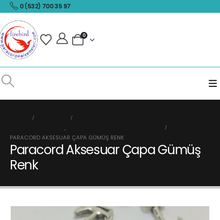
0 (532) 700 35 97
0
HOME
MAĞAZA
PARACORD BONCUK
,
PARACORD AMBLEM VE FIGÜRLER
PARACORD AKSESUAR ÇAPA GÜMÜŞ RENK
Paracord Aksesuar Çapa Gümüş
Renk