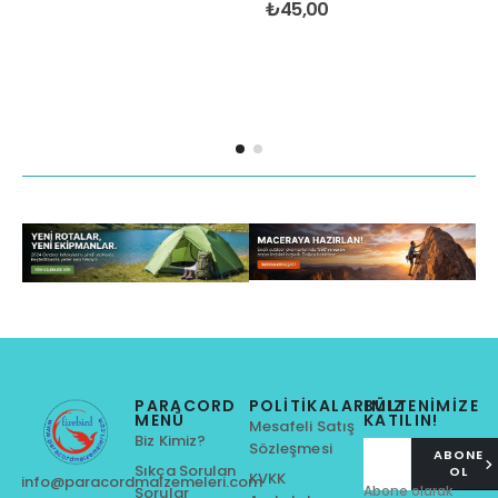
0
out of 5
₺
45,00
PARACORD
POLITIKALARIMIZ
BÜLTENİMİZE
MENÜ
KATILIN!
Mesafeli Satış
Biz Kimiz?
Sözleşmesi
ABONE
Sıkça Sorulan
OL
KVKK
info@paracordmalzemeleri.com
Abone olarak
Sorular