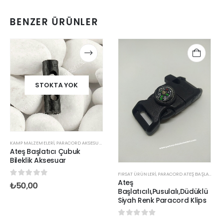
BENZER ÜRÜNLER
STOKTA YOK
KAMP MALZEMELERİ
,
PARACORD AKSESUAR KLIPSLER
,
PARACORD ATEŞ BAŞLATICI KLIPSLER
Ateş Başlatıcı Çubuk
Bileklik Aksesuar
FIRSAT ÜRÜNLERİ
,
PARACORD ATEŞ BAŞLATICI KLIPSLER
Ateş
0
out of 5
₺
50,00
Başlatıcılı,Pusulalı,Düdüklü
Siyah Renk Paracord Klips