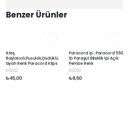
Benzer Ürünler
FIRSAT ÜRÜNLERİ
,
PARACORD ATEŞ BAŞLATICI KLIPSLER
,
PARACORD PUSULA VE TERMOMETRE KLIP
4 MM PARACORD BILEKLIK İPLERI DÜZ RENKLER
Ateş
Paracord İp , Paracord 550
Başlatıcılı,Pusulalı,Düdüklü
lb Paraşüt Bileklik İpi Açık
Siyah Renk Paracord Klips
Pembe Renk
0
out of 5
0
out of 5
₺
45,00
₺
8,50