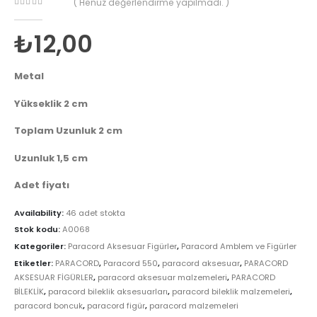
( Henüz değerlendirme yapılmadı. )
0
out of 5
₺
12,00
Metal
Yükseklik 2 cm
Toplam Uzunluk 2 cm
Uzunluk 1,5 cm
Adet fiyatı
Availability:
46 adet stokta
Stok kodu:
A0068
Kategoriler:
Paracord Aksesuar Figürler
,
Paracord Amblem ve Figürler
Etiketler:
PARACORD
,
Paracord 550
,
paracord aksesuar
,
PARACORD
AKSESUAR FİGÜRLER
,
paracord aksesuar malzemeleri
,
PARACORD
BİLEKLİK
,
paracord bileklik aksesuarları
,
paracord bileklik malzemeleri
,
paracord boncuk
,
paracord figür
,
paracord malzemeleri