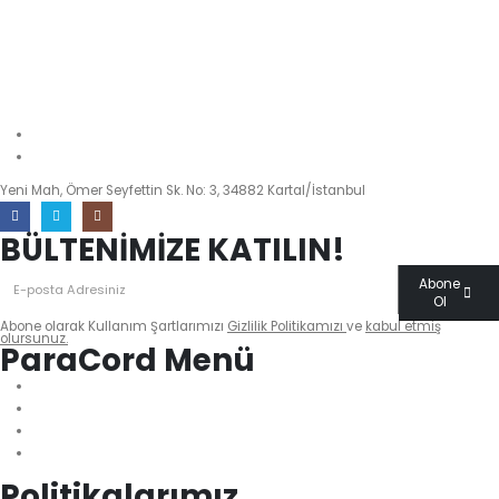
info@paracordmalzemeleri.com
0 (532) 700 35 97
Yeni Mah, Ömer Seyfettin Sk. No: 3, 34882 Kartal/İstanbul
BÜLTENİMİZE KATILIN!
Abone
Ol
Abone olarak Kullanım Şartlarımızı
Gizlilik Politikamızı
ve
kabul etmiş
olursunuz.
ParaCord Menü
Biz Kimiz?
Sıkça Sorulan Sorular
İletişim
Blog
Politikalarımız