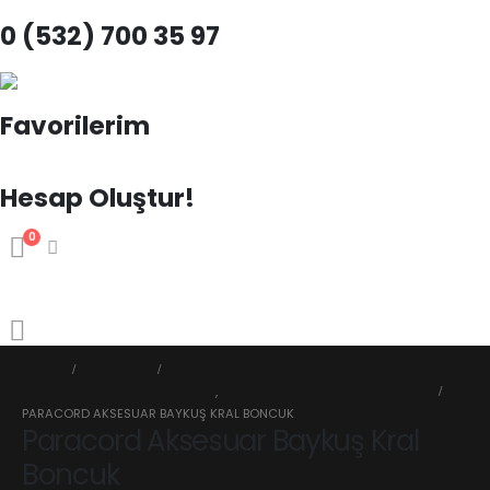
0 (532) 700 35 97
Favorilerim
Hesap Oluştur!
0
HOME
MAĞAZA
PARACORD AKSESUAR FIGÜRLER
,
PARACORD AMBLEM VE FIGÜRLER
PARACORD AKSESUAR BAYKUŞ KRAL BONCUK
Paracord Aksesuar Baykuş Kral
Boncuk