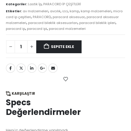
Kategoriler:
Lastik İp
,
PARACORD İP ÇEŞİTLERİ
Etiketler:
av malzemeleri
,
avcılık
,
izci
,
kamp
,
kamp malzemeleri
,
micro
cord ip çeşitleri
,
PARACORD
,
paracord aksesuar
,
paracord aksesuar
malzemeleri
,
paracord bileklik aksesuarları
,
paracord bileklik ipleri
,
paracord ip
,
paracord ipi
,
paracord malzemeleri
SEPETE EKLE
KARŞILAŞTIR
Specs
Değerlendirmeler
Henüz değerlendirme yapılmadı.