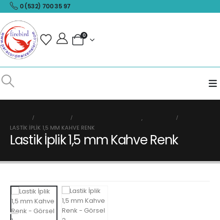
0 (532) 700 35 97
0
HOME
MAĞAZA
PARACORD İP ÇEŞİTLERİ
,
LASTIK İP
LASTIK İPLIK 1,5 MM KAHVE RENK
Lastik İplik 1,5 mm Kahve Renk