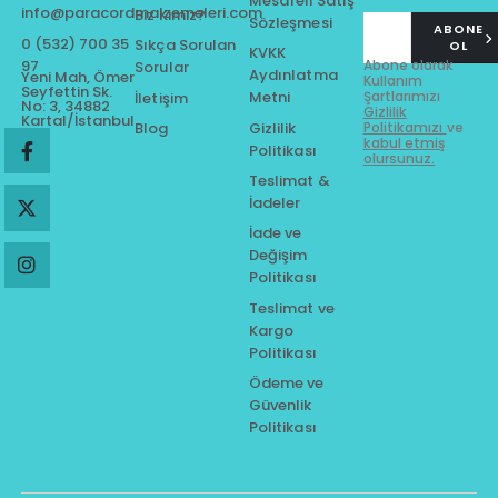
Mesafeli Satış
info@paracordmalzemeleri.com
Biz Kimiz?
Sözleşmesi
ABONE
0 (532) 700 35
Sıkça Sorulan
OL
KVKK
97
Abone olarak
Sorular
Aydınlatma
Yeni Mah, Ömer
Kullanım
Seyfettin Sk.
Metni
Şartlarımızı
İletişim
No: 3, 34882
Gizlilik
Kartal/İstanbul
Gizlilik
Blog
Politikamızı
ve
kabul etmiş
Politikası
olursunuz.
Teslimat &
İadeler
İade ve
Değişim
Politikası
Teslimat ve
Kargo
Politikası
Ödeme ve
Güvenlik
Politikası