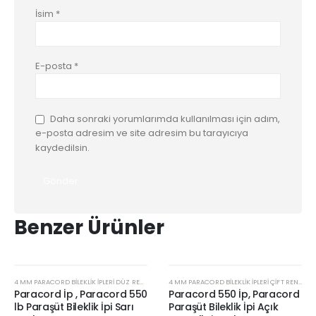
İsim
*
E-posta
*
Daha sonraki yorumlarımda kullanılması için adım,
e-posta adresim ve site adresim bu tarayıcıya
kaydedilsin.
Benzer Ürünler
,
PLASTIK KLIPS VE AKSESUARLAR
4 MM PARACORD BILEKLIK İPLERI DÜZ RENKLER
4 MM PARACORD BILEKLIK İPLERI ÇIFT RENKLER
Paracord İp , Paracord 550
Paracord 550 İp, Paracord
lb Paraşüt Bileklik İpi Sarı
Paraşüt Bileklik İpi Açık