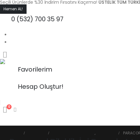
Seçili Ürünlerde %30 İndirim Fırsatını Kaçırma!
ÜSTELIK TÜM TÜRKI
Hemen AL!
0 (532) 700 35 97
S.S.S.
Blog
Favorilerim
Hesap Oluştur!
0
ANA SAYFA
BIZ KIMIZ?
MAĞAZA
İLETIŞIM
BLOG
HOME
MAĞAZA
PARACORD İP ÇEŞİTLERİ
,
MUMLU İP
PARACORD