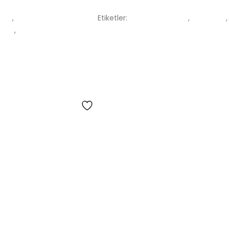
 İp
,
PARACORD İP ÇEŞİTLERİ
Etiketler:
bileklik mumlu ip
,
mumlu ip
d ip
,
paracord malzemeleri
Add to wishlist