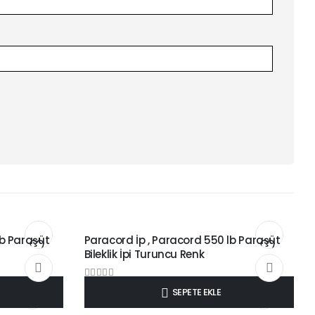
KLER
4 MM PARACORD BILEKLIK İPLERI DÜZ RENKLER
lb Paraşüt
Paracord İp , Paracord 550 lb Paraşüt
Bileklik İpi Turuncu Renk
Add
Add
0
out of 5
₺
8,50
SEPETE EKLE
to
to