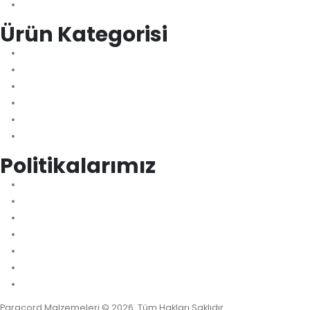
Blog
Ürün Kategorisi
Çanta Aksesuar Kilit
Kamp Malzemeleri
Aksesuar Pet Malzemeleri
Bileklik Aksesuar
Bileklik Modelleri
Bileklik Yapma Araçları
Politikalarımız
Mesafeli Satış Sözleşmesi
KVKK Aydınlatma Metni
Gizlilik Politikası
Teslimat & İadeler
İade ve Değişim Politikası
Teslimat ve Kargo Politikası
Ödeme ve Güvenlik Politikası
Paracord Malzemeleri © 2026. Tüm Hakları Saklıdır.