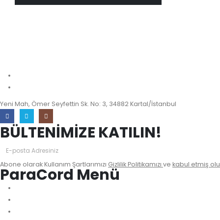
wishlist
info@paracordmalzemeleri.com
0 (532) 700 35 97
Yeni Mah, Ömer Seyfettin Sk. No: 3, 34882 Kartal/İstanbul
BÜLTENİMİZE KATILIN!
Abone olarak Kullanım Şartlarımızı
Gizlilik Politikamızı
ve
kabul etmiş olu
ParaCord Menü
Biz Kimiz?
Sıkça Sorulan Sorular
İletişim