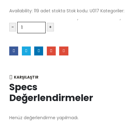
Availability:
119 adet stokta
Stok kodu:
U017
Kategoriler:
Mumlu
paracord aksesuar malzemeleri
,
paracord bileklik ipi
,
paracor
-
+
Sepete Ekle
KARŞILAŞTIR
Specs
Değerlendirmeler
Henüz değerlendirme yapılmadı.