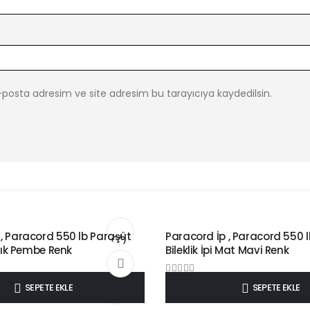
posta adresim ve site adresim bu tarayıcıya kaydedilsin.
LEKLIK İPLERI DÜZ RENKLER
4 MM PARACORD BILEKLIK İPLERI DÜZ REN
 , Paracord 550 lb Paraşüt
Paracord İp , Paracord 550 
 Açık Pembe Renk
Bileklik İpi Mat Mavi Renk
Add
0
out of 5
₺
8,50
SEPETE EKLE
SEPETE EKLE
to