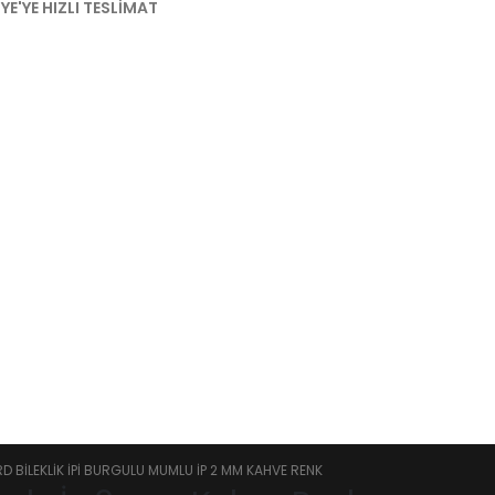
YE'YE HIZLI TESLIMAT
 BILEKLIK İPI BURGULU MUMLU İP 2 MM KAHVE RENK