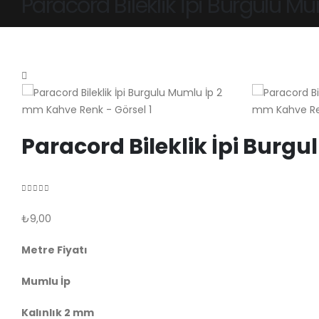
Paracord Bileklik İpi Burgulu 
Paracord Bileklik İpi Bur
( Henüz değerlendirme yapılmadı. )
0
out of 5
₺
9,00
Metre Fiyatı
Mumlu İp
Kalınlık 2 mm