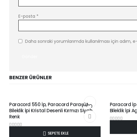
E-posta
*
Daha sonraki yorumlarımda kullanılması için adım, e-
BENZER ÜRÜNLER
4 MM PARACORD BILEKLIK İPLERI ÇIFT RENKLER
4 MM PARACORD BI
Paracord 550 İp, Paracord Paraşüt
Paracord İp
Bileklik İpi Kristal Desenli Kırmızı Siyah
Bileklik İpi
Add
Renk
0
out of 5
₺
8,50
to
0
out of 5
₺
8,50
SEPETE EKLE