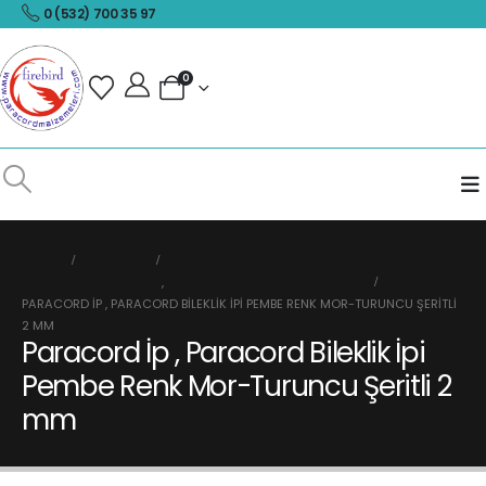
0 (532) 700 35 97
0
HOME
MAĞAZA
PARACORD İP ÇEŞİTLERİ
,
2 MM PARACORD BILEKLIK İPLERI
PARACORD İP , PARACORD BILEKLIK İPI PEMBE RENK MOR-TURUNCU ŞERITLI
2 MM
Paracord İp , Paracord Bileklik İpi
Pembe Renk Mor-Turuncu Şeritli 2
mm