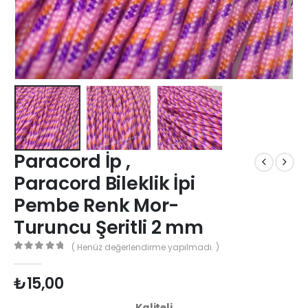
Paracord İp ,
Paracord Bileklik İpi
Pembe Renk Mor-
Turuncu Şeritli 2 mm
( Henüz değerlendirme yapılmadı. )
0
out of 5
₺
15,00
Kaliteli