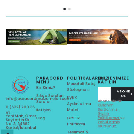
PARACORD
POLITIKALARIMIZ
BÜLTENİMİZE
MENÜ
KATILIN!
Mesafeli Satış
Biz Kimiz?
Sözleşmesi
ABONE
Sıkça Sorulan
OL
KVKK
info@paracordmalzemeleri.com
Abone olarak
Sorular
Aydınlatma
Kullanım
0 (532) 700 35
Metni
Şartlarımızı
İletişim
97
Gizlilik
Yeni Mah, Ömer
Gizlilik
Blog
Politikamızı
ve
Seyfettin Sk.
kabul etmiş
No: 3, 34882
Politikası
olursunuz.
Kartal/İstanbul
Teslimat &