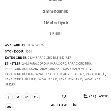
2 mm Kalınlık
5 Metre fiyatı
1 Fitilli
AVAILABILITY:
STOKTA YOK
STOK KODU:
N051
KATEGORILER:
2 MM PARACORD BILEKLIK İPLERI
ETIKETLER:
2MM PARACORD IP
,
PARACORD
,
PARACORD 550
,
PARACORD AKSESUAR
,
PARACORD AKSESUAR MALZEMELERI
,
PARACORD BİLEKLİK
,
PARACORD BILEKLIK AKSESUARLARI
,
PARACORD IP
,
PARACORD IP BILEKLIK
,
PARACORD IPI
,
PARACORD İPLİK
,
PARACORD
IPLIKLER
KARŞILAŞTIR
ADD TO WISHLIST