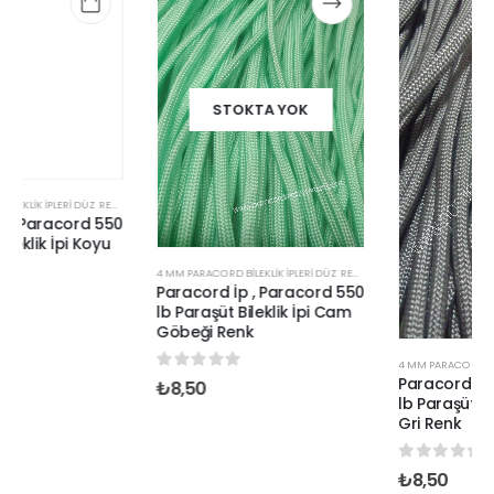
STOKTA YOK
4 MM PARACORD BILEKLIK İPLERI DÜZ RENKLER
Paracord İp , Paracord 550
lb Paraşüt Bileklik İpi Cam
Göbeği Renk
4 MM PARACORD BILEKLIK İPLERI DÜZ RENKLER
Paracord İp , Paracord 550
0
out of 5
₺
8,50
lb Paraşüt Bileklik İpi Koyu
Gri Renk
0
out of 5
₺
8,50