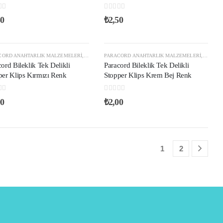
 of 5
0
out of 5
50
₺
2,50
OPER KLIPS
CORD ANAHTARLIK MALZEMELERI
,
PLASTIK KLIPS VE AKSESUARLAR
,
PARACORD STOPER KLIPS
PARACORD ANAHTARLIK MALZEMELERI
,
PLASTIK KLIPS VE AKSESUA
,
PARACO
ord Bileklik Tek Delikli
Paracord Bileklik Tek Delikli
per Klips Kırmızı Renk
Stopper Klips Krem Bej Renk
 of 5
0
out of 5
00
₺
2,00
1
2