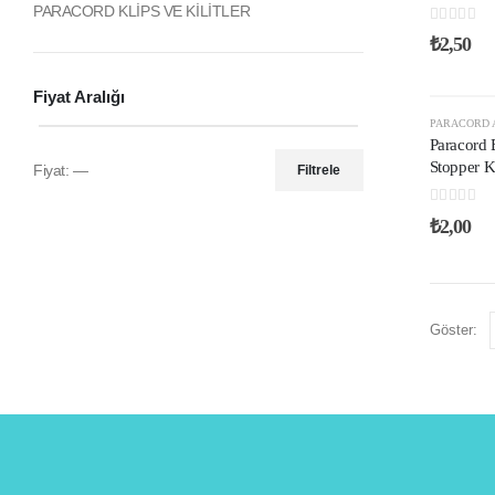
PARACORD KLİPS VE KİLİTLER
0
out of 5
₺
2,50
Fiyat Aralığı
PARACORD 
Paracord B
Stopper 
Fiyat:
—
Filtrele
0
out of 5
₺
2,00
Göster: