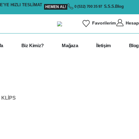
E'YE HIZLI TESLIMAT
S.S.S.
Blog
0 (532) 700 35 97
HEMEN AL!
Hesap
Favorilerim
fa
Biz Kimiz?
Mağaza
İletişim
Blog
 KLIPS