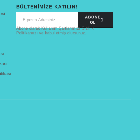
Z
BÜLTENİMİZE KATILIN!
esi
ABONE
OL
Abone olarak Kullanım Şartlarımızı
Gizlilik
Politikamızı
ve
kabul etmiş olursunuz.
ası
kası
tikası