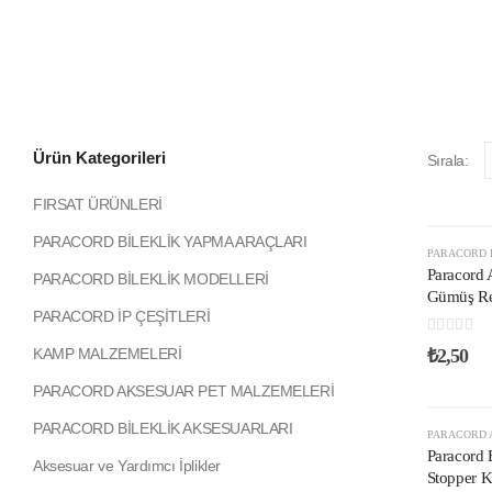
Ürün Kategorileri
Sırala:
FIRSAT ÜRÜNLERİ
PARACORD BİLEKLİK YAPMA ARAÇLARI
PARACORD
Paracord 
PARACORD BİLEKLİK MODELLERİ
Gümüş R
PARACORD İP ÇEŞİTLERİ
0
out of 5
₺
2,50
KAMP MALZEMELERİ
PARACORD AKSESUAR PET MALZEMELERİ
PARACORD BİLEKLİK AKSESUARLARI
PARACORD 
Paracord B
Aksesuar ve Yardımcı İplikler
Stopper K