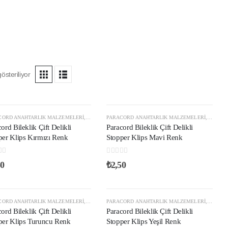
österiliyor
STOKTA YOK
OPER KLIPS
CORD ANAHTARLIK MALZEMELERI
,
PLASTIK KLIPS VE AKSESUARLAR
,
PARACORD STOPER KLIPS
PARACORD ANAHTARLIK MALZEMELERI
,
PLASTIK KLIPS VE AKSESUA
,
PARACO
ord Bileklik Çift Delikli
Paracord Bileklik Çift Delikli
per Klips Kırmızı Renk
Stopper Klips Mavi Renk
 of 5
0
out of 5
50
₺
2,50
OPER KLIPS
CORD ANAHTARLIK MALZEMELERI
,
PLASTIK KLIPS VE AKSESUARLAR
,
PARACORD STOPER KLIPS
PARACORD ANAHTARLIK MALZEMELERI
,
PLASTIK KLIPS VE AKSESUA
,
PARACO
ord Bileklik Çift Delikli
Paracord Bileklik Çift Delikli
per Klips Turuncu Renk
Stopper Klips Yeşil Renk