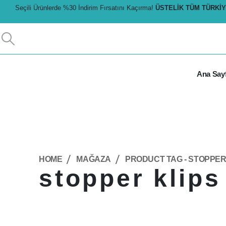
Seçili Ürünlerde %30 İndirim Fırsatını Kaçırma!
ÜSTELIK TÜM TÜRKIY
Ana Say
HOME
MAĞAZA
PRODUCT TAG -
STOPPER
stopper klips