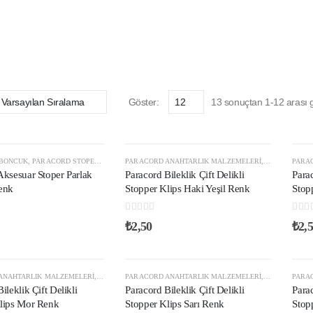
Göster:
13 sonuçtan 1-12 arası g
 BONCUK
,
PARACORD STOPER KLIPS
PARACORD ANAHTARLIK MALZEMELERI
,
PARACORD ST
PARA
Aksesuar Stoper Parlak
Paracord Bileklik Çift Delikli
Parac
enk
Stopper Klips Haki Yeşil Renk
Stop
0
out of 5
0
out
₺
2,50
₺
2,
STOKTA YOK
ANAHTARLIK MALZEMELERI
,
PARACORD STOPER KLIPS
PARACORD ANAHTARLIK MALZEMELERI
,
PLASTIK KLIPS VE AKSESUARLAR
,
PARACORD ST
PARA
ileklik Çift Delikli
Paracord Bileklik Çift Delikli
Parac
lips Mor Renk
Stopper Klips Sarı Renk
Stop