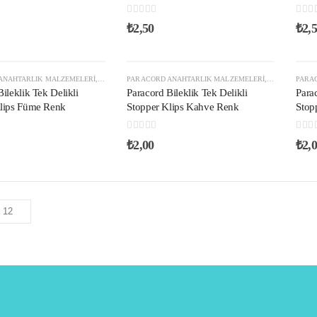
0
out of 5
0
out
₺
2,50
₺
2,
ANAHTARLIK MALZEMELERI
,
PARACORD STOPER KLIPS
PARACORD ANAHTARLIK MALZEMELERI
,
PLASTIK KLIPS VE AKSESUARLAR
,
PARACORD ST
PARA
ileklik Tek Delikli
Paracord Bileklik Tek Delikli
Parac
Klips Füme Renk
Stopper Klips Kahve Renk
Stop
0
out of 5
0
out
₺
2,00
₺
2,